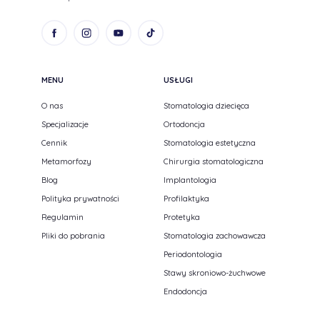
MENU
USŁUGI
O nas
Stomatologia dziecięca
Specjalizacje
Ortodoncja
Cennik
Stomatologia estetyczna
Metamorfozy
Chirurgia stomatologiczna
Blog
Implantologia
Polityka prywatności
Profilaktyka
Regulamin
Protetyka
Pliki do pobrania
Stomatologia zachowawcza
Periodontologia
Stawy skroniowo-żuchwowe
Endodoncja