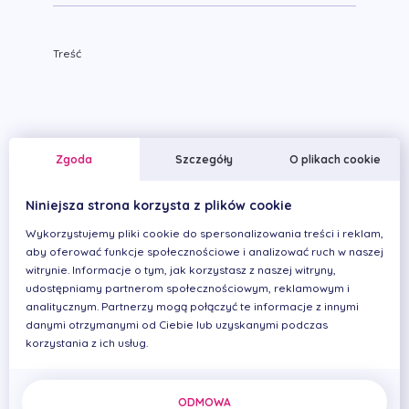
Treść
Zgoda
Szczegóły
O plikach cookie
Wyrażam zgodę na na przetwarzanie danych osobowych
zgodnie z
Polityką Prywatności
. Administratorem danych
osobowych jest PRIMADENT Iwona Cierplikowska Mariusz
Niniejsza strona korzysta z plików cookie
Pelikan Spółka s.c. ul. Zenitowa 15, 35-501 Rzeszów, NIP
Wykorzystujemy pliki cookie do spersonalizowania treści i reklam,
8133005093. Dane wpisane w formularzu kontaktowym
będą przetwarzane w celu udzielenia odpowiedzi na
aby oferować funkcje społecznościowe i analizować ruch w naszej
przesłane zapytanie.
witrynie. Informacje o tym, jak korzystasz z naszej witryny,
udostępniamy partnerom społecznościowym, reklamowym i
analitycznym. Partnerzy mogą połączyć te informacje z innymi
danymi otrzymanymi od Ciebie lub uzyskanymi podczas
korzystania z ich usług.
ODMOWA