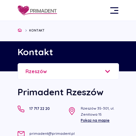
KONTAKT
Kontakt
Rzeszów
Primadent Rzeszów
Rzeszów 35-301, ul.
17 717 22 20
Zenitowa 15
Pokaż na mapie
primadent@primadent.pl