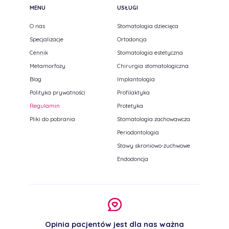
MENU
USŁUGI
O nas
Stomatologia dziecięca
Specjalizacje
Ortodoncja
Cennik
Stomatologia estetyczna
Metamorfozy
Chirurgia stomatologiczna
Blog
Implantologia
Polityka prywatności
Profilaktyka
Regulamin
Protetyka
Pliki do pobrania
Stomatologia zachowawcza
Periodontologia
Stawy skroniowo-żuchwowe
Endodoncja
Opinia pacjentów jest dla nas ważna