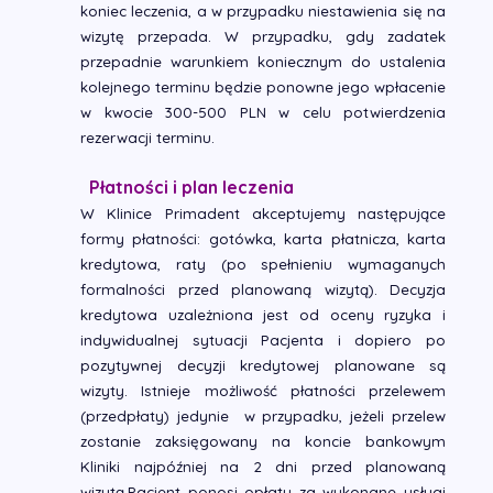
koniec leczenia, a w przypadku niestawienia się na
wizytę przepada. W przypadku, gdy zadatek
przepadnie warunkiem koniecznym do ustalenia
kolejnego terminu będzie ponowne jego wpłacenie
w kwocie 300-500 PLN w celu potwierdzenia
rezerwacji terminu.
Płatności i plan leczenia
W Klinice Primadent akceptujemy następujące
formy płatności: gotówka, karta płatnicza, karta
kredytowa, raty (po spełnieniu wymaganych
formalności przed planowaną wizytą). Decyzja
kredytowa uzależniona jest od oceny ryzyka i
indywidualnej sytuacji Pacjenta i dopiero po
pozytywnej decyzji kredytowej planowane są
wizyty. Istnieje możliwość płatności przelewem
(przedpłaty) jedynie w przypadku, jeżeli przelew
zostanie zaksięgowany na koncie bankowym
Kliniki najpóźniej na 2 dni przed planowaną
wizytą.Pacjent ponosi opłaty za wykonane usługi