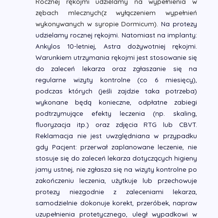
Rocznej rękojmi udzielamy na wypełnienia w
zębach mlecznych
(z wyłączeniem wypełnień
wykonywanych w syropie Dormicum).
Na protezy
udzielamy rocznej rękojmi. Natomiast na implanty:
Ankylos 10-letniej, Astra dożywotniej rękojmi.
Warunkiem utrzymania rękojmi jest stosowanie się
do zaleceń lekarza oraz zgłaszanie się na
regularne wizyty kontrolne (co 6 miesięcy),
podczas których (jeśli zajdzie taka potrzeba)
wykonane będą konieczne, odpłatne zabiegi
podtrzymujące efekty leczenia (np. skaling,
fluoryzacja itp.) oraz zdjęcia RTG lub CBVT.
Reklamacja nie jest uwzględniana w przypadku
gdy Pacjent: przerwał zaplanowane leczenie, nie
stosuje się do zaleceń lekarza dotyczących higieny
jamy ustnej, nie zgłasza się na wizyty kontrolne po
zakończeniu leczenia, użytkuje lub przechowuje
protezy niezgodnie z zaleceniami lekarza,
samodzielnie dokonuje korekt, przeróbek, napraw
uzupełnienia protetycznego, uległ wypadkowi w