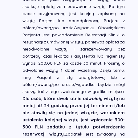
skutkuje opłatą za nieodwołanie wizyty. Po tym
czasie przyjmowany jest kolejny zapisany na
wizytę Pacjent lub ponadplanowy Pacjent
z
bólem/awarią/po urazie/wypadku. Obowiązkiem
Pacjenta jest powiadomienie Rejestracji Kliniki o
rezygnacji
z umówionej wizyty, ponieważ opłata za
nieodwołanie wizyty
i zarezerwowany bez
potrzeby czas lekarza i asystentki lub higienisty
wynosi 200,00 PLN za każde 30 minut. Prosimy o
odwołanie wizyty 1 dzień wcześniej. Dzięki temu,
inny Pacjent z listy priorytetowej lub z
bólem/awarią/po urazie/wypadku będzie mógł
skorzystać z tego zwolnionego w grafiku miejsca.
Dla osób, które dwukrotnie odwołały wizytę na
mniej niż 24 godziny przed jej terminem i/lub
nie stawiły się na jednej wizycie, warunkiem
ustalenia kolejnej wizyty jest wpłacenie 300-
500 PLN zadatku z tytułu potwierdzenia
rezerwacji wizyty.
Zadatek jest zwracany na