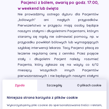
Pacjenci z bólem, awarią po godz. 17:00,
w weekend lub święta
Nie prowadzimy ostrego dyżuru dla Pacjentów
„bólowych” ani nagłych przypadków.
Pierwszeństwo w przyjęciu mają osoby będące
naszymi stałymi i długoletnimi Pacjentami, którym
staramy się nigdy nie odmawiać pomocy, np. w
przypadku powikłań bólowych lub wymagających
szybkiej interwencji lekarza. Tacy Pacjenci płacą za
leczenie regularną cenę z cennika. Przez pojęcie
stały i długoletni Pacjent należy rozumieć
Pacjenta, który zgłasza się na wizyty co 6/12
miesięcy. Wszystkich innych Pacjentów
pierwszorazowych i nie będących naszymi stałymi
i systematycznymi klientami oraz niezapisanych w
Zgoda
Szczegóły
O plikach cookie
weekend lub święta z wyprzedzeniem, obowiązują
ceny o 50% wyższe niż z cennika (w tygodniu od
Niniejsza strona korzysta z plików cookie
poniedziałku do piątku po godz. 17:00 o 50%
wyższe ceny). Osoby z bólem lub awarią w miarę
Wykorzystujemy pliki cookie do spersonalizowania treści i reklam,