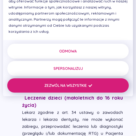
możliwości przyjmiemy w danym dniu, w
aby oferować funkcje społecznościowe i analizować ruch w naszej
witrynie. Informacje o tym, jak korzystasz z naszej witryny,
godzinach pracy Kliniki, pomiędzy wcześniej
udostępniamy partnerom społecznościowym, reklamowym i
umówionymi Pacjentami (przy
analitycznym. Partnerzy mogą połączyć te informacje z innymi
wygospodarowaniu rezerwy czasowej, co czasami
danymi otrzymanymi od Ciebie lub uzyskanymi podczas
wiąże się z oczekiwaniem w poczekalni). Prosimy o
korzystania z ich usług.
kontakt z Kliniką, z odpowiednim wyprzedzeniem,
podamy wówczas przybliżony przedział czasowy
przyjęcia przez lekarza, dzięki temu nie będą
ODMOWA
musieli Państwo czekać na przyjęcie tracąc swój
czas. Prosimy wziąć pod uwagę, iż może zdarzyć
SPERSONALIZUJ
się sytuacja, że nie będzie możliwości przyjęcia
Pacjenta w danym dniu. Wówczas wyznaczamy
termin w dniu kolejnym.
ZEZWÓL NA WSZYSTKIE
Leczenie dzieci (małoletnich do 16 roku
życia)
Lekarz zgodnie z art. 34 ustawy o zawodach
lekarza i lekarza dentysty, nie może wykonać
zabiegu, przeprowadzić leczenia lub diagnostyki
(przeglądu i/lub dokumentację RTG) u Pacjenta