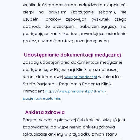
wyniku którego doszło do uszkodzenia uzupełnień,
cierpi na bruksizm (zgrzytanie zębami), nie
uzupełnił braków zębowych (wskutek czego
dochodzi do przeciążeń i zaburzeń zgryzu), ma
postępujące zaniki kostne powodujące osiadanie
protez, uszkodził protezę poza jamą ustną.
Udostępnianie dokumentacji medycznej
Zasady udostępniania dokumentacji medycznej
dostępne są w Rejestracji Kliniki oraz na naszej
stronie internetowej
w zakładce
www.primadent.p
l
Strefa Pacjenta – Regulamin Pacjenta Kliniki
Primadent
https://www.primadent.pl/strefa-
pacjenta/regulamin
.
Ankieta zdrowia
Pacjent w czasie pierwszej (lub kolejnej wizyty) jest
zobowiązany do wypełnienia ankiety zdrowia
(aktualizacji ankiety
w przypadku zmian stanu