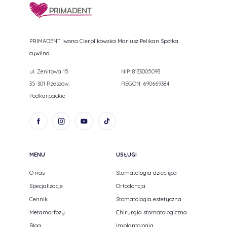
PRIMADENT Iwona Cierplikowska Mariusz Pelikan Spółka
cywilna
ul. Zenitowa 15
NIP: 8133005093
35-301 Rzeszów,
REGON: 690669384
Podkarpackie
MENU
USŁUGI
O nas
Stomatologia dziecięca
Specjalizacje
Ortodoncja
Cennik
Stomatologia estetyczna
Metamorfozy
Chirurgia stomatologiczna
Blog
Implantologia