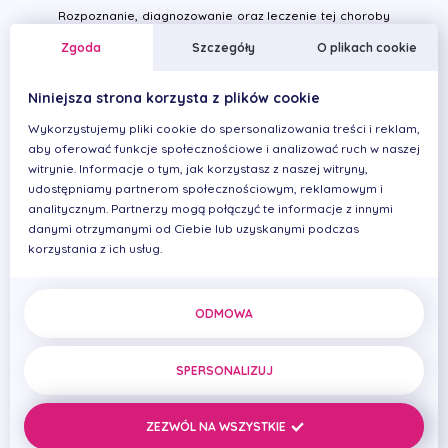
Rozpoznanie, diagnozowanie oraz leczenie tej choroby
wymaga dużej wiedzy i doświadczenia z zakresu okluzji.
Zgoda
Szczegóły
O plikach cookie
Najważniejsza jest kompleksowa diagnoza, obejmująca
wszystkie problemy pacjenta - szczególnie przed
Niniejsza strona korzysta z plików cookie
rozległym leczeniem protetycznym, przebudową
zwarcia lub ortodoncją. Dlatego właśnie w klinice
Wykorzystujemy pliki cookie do spersonalizowania treści i reklam,
PRIMADENT lekarze specjalizujący się w dziedzinie
aby oferować funkcje społecznościowe i analizować ruch w naszej
witrynie. Informacje o tym, jak korzystasz z naszej witryny,
okluzji opracowują plan leczenia dopiero po uzyskaniu
udostępniamy partnerom społecznościowym, reklamowym i
kompletu informacji ze wszystkich przebytych
analitycznym. Partnerzy mogą połączyć te informacje z innymi
konsultacji pacjenta (w przypadku wskazań
danymi otrzymanymi od Ciebie lub uzyskanymi podczas
medycznych) oraz przeprowadzeniu pełnej
korzystania z ich usług.
deprogramacji pacjenta. Współpraca lekarzy
gwarantuje powodzenie dalszego leczenia.Pacjenci w
naszej klinice przechodzą szczegółową diagnostykę
ODMOWA
czynnościową narządu żucia, w skład której wchodzi
szczegółowa ankieta dotycząca ogólnych problemów
zdrowotnych oraz dotyczących uzębienia. Dokładny
SPERSONALIZUJ
wywiad medyczny i stomatologiczny jest bardzo istotny
przy interdyscyplinarnym podejściu do pacjenta, gdyż
ZEZWÓL NA WSZYSTKIE
konieczne jest badanie stawów skroniowo-żuchwowych,