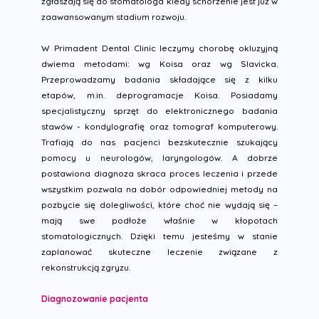
zgłaszają się do stomatologa kiedy schorzenie jest już w
zaawansowanym stadium rozwoju.
W Primadent Dental Clinic leczymy chorobę okluzyjną
dwiema metodami: wg Koisa oraz wg Slavicka.
Przeprowadzamy badania składające się z kilku
etapów, m.in. deprogramacje Koisa. Posiadamy
specjalistyczny sprzęt do elektronicznego badania
stawów - kondylografię oraz tomograf komputerowy.
Trafiają do nas pacjenci bezskutecznie szukający
pomocy u neurologów, laryngologów. A dobrze
postawiona diagnoza skraca proces leczenia i przede
wszystkim pozwala na dobór odpowiedniej metody na
pozbycie się dolegliwości, które choć nie wydają się –
mają swe podłoże właśnie w kłopotach
stomatologicznych. Dzięki temu jesteśmy w stanie
zaplanować skuteczne leczenie związane z
rekonstrukcją zgryzu.
Diagnozowanie pacjenta