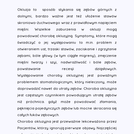
Okluzja to sposób stykania się zębów górnych z
dolnymi, bardzo ważne jest też ułożenie stawów
skroniowo-żuchwowego wraz z prawidłowym napięciem
mięśni. Wszelkie zaburzenia w okluzji mogą
powodować chorobę okluzyjną. Symptomy, które mogą
świadczyć o jej występowaniu to m.in. problem z
otwieraniem ust, trzaski stawów, zaciskanie i zgrzytanie
zębami, bóle głowy (w tym ciągłe migreny), zmęczenie
mięśni twarzy i szyi, nadwrażliwość i bóle zębów,
powstawanie recesji dziąsłowych.
Występowanie choroby okluzyjnej jest poważnym
problemem stomatologicznym, który nieleczony, może
doprowadzić nawet do utraty zębów. Choroba okluzyjna
jest częstszym czynnikiem powodującym utratę zębów
niż próchnica. gdyż może powodować złamania,
pęknięcia pojedynczych zębów lub mocne skracania się
całych łuków zębowych.
Choroba okluzyjna jest przeważnie lekceważona przez
Pacjentów, którzy ignorują pierwsze objawy. Najczęściej