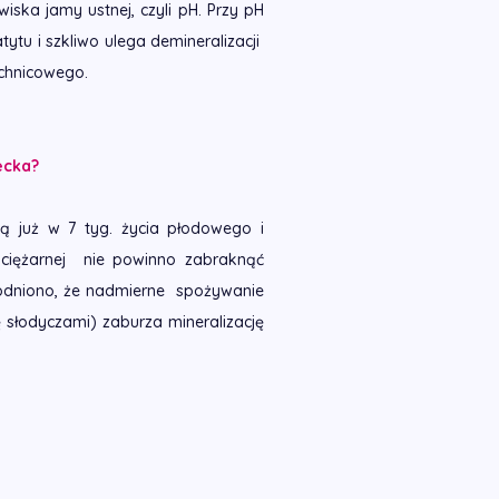
ska jamy ustnej, czyli pH. Przy pH
tu i szkliwo ulega demineralizacji
óchnicowego.
ecka?
ą już w 7 tyg. życia płodowego i
 ciężarnej nie powinno zabraknąć
wodniono, że nadmierne spożywanie
słodyczami) zaburza mineralizację