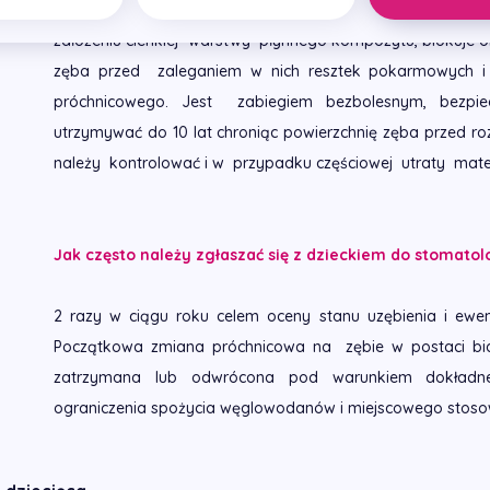
Poprzez lakowanie – uszczelnianie bruzd i dołków na powier
założeniu cienkiej warstwy płynnego kompozytu, blokuje o
zęba przed zaleganiem w nich resztek pokarmowych i 
próchnicowego. Jest zabiegiem bezbolesnym, bezpi
utrzymywać do 10 lat chroniąc powierzchnię zęba przed r
należy kontrolować i w przypadku częściowej utraty mater
Jak często należy zgłaszać się z dzieckiem do stomato
2 razy w ciągu roku celem oceny stanu uzębienia i ewe
Początkowa zmiana próchnicowa na zębie w postaci bia
zatrzymana lub odwrócona pod warunkiem dokładneg
ograniczenia spożycia węglowodanów i miejscowego stoso