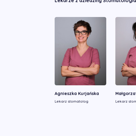
Lekarze z dziedziny Stomatologia
Agnieszka Kurjańska
Małgorza
Lekarz stomatolog
Lekarz sto