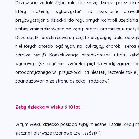
Oczywiście, że tak! Zęby mleczne służą dziecku przez okres
który możemy wykorzystać na rozwijanie prawidł
przyzwyczajanie dziecka do regularnych kontroli uzębien
słabiej zmineralizowane niż zęby stałe i próchnica u mały
Duże ubytki próchnicowe są często przyczyną bólu, obrzę
niektórych chorób ogólnych, np. cukrzycy, chorób serca 
zdrowe zęby!). Konsekwencją przedwczesnej utraty zęb
wymowy i (szczególnie czwórek i piątek) wady zgryzu, co 
ortodontycznego w przyszłości (a niestety leczenie taki
zaangażowania ze strony dziecka i rodziców).
Zęby dziecka w wieku 6-10 lat
W tym wieku dziecko posiada zęby mleczne i stałe. Zęby mle
sieczne i pierwsze trzonowe tzw. „szóstki”.