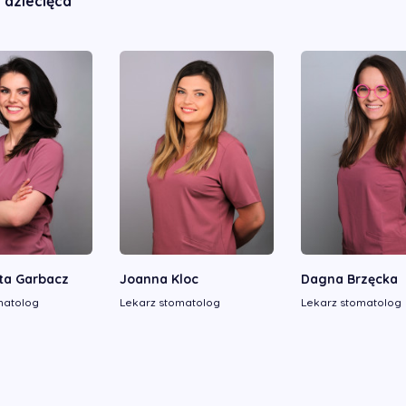
 dziecięca
ta Garbacz
Joanna Kloc
Dagna Brzęcka
matolog
Lekarz stomatolog
Lekarz stomatolog