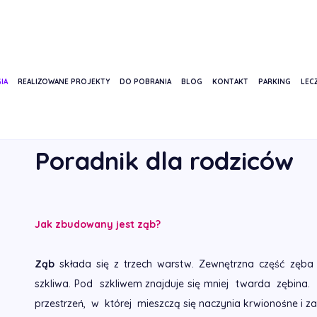
IA
REALIZOWANE PROJEKTY
DO POBRANIA
BLOG
KONTAKT
PARKING
LECZ
STRONA GŁÓWNA
USŁUGI
STOMATOLOGIA DZIECIĘCA
PORA
Poradnik dla rodziców
Jak zbudowany jest ząb?
Ząb
składa się z trzech warstw. Zewnętrzna część zęba
szkliwa. Pod szkliwem znajduje się mniej twarda zębin
przestrzeń, w której mieszczą się naczynia krwionośne i z