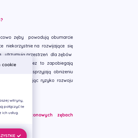
e?
icowo zęby powodują obumarcie
 niekorzystnie na rozwijające się
a, utrzymują przestrzeń dla zębów
 szczęk, a przez to zapobiegają
h cookie
próchnicowe sprzyjają obniżeniu
tnej zmniejszając ryzyko rozwoju
szej witryny,
ą połączyć te
ich usług.
w pierwszych trzonowych zębach
SZYSTKIE