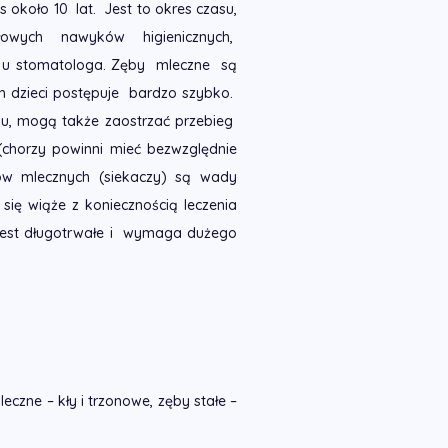
 około 10 lat. Jest to okres czasu,
owych nawyków higienicznych,
ia u stomatologa. Zęby mleczne są
ch dzieci postępuje bardzo szybko.
ku, mogą także zaostrzać przebieg
(chorzy powinni mieć bezwzględnie
ów mlecznych (siekaczy) są wady
się wiąże z koniecznością leczenia
e jest długotrwałe i wymaga dużego
czne – kły i trzonowe, zęby stałe –