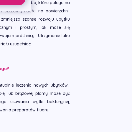
zchni żującej zęba, które polega na
n szczeliny i dołki na powierzchni
zmniejsza szanse rozwoju ubytku
ecznym i prostym, lak może się
ozwojem próchnicy. Utrzymanie laku
iału uzupełniać.
loga?
ntualnie leczenia nowych ubytków.
łej lub brązowej plamy może być
o usuwania płytki bakteryjnej,
wania preparatów fluoru.