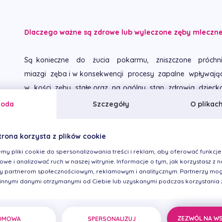
Dlaczego ważne są zdrowe lub wyleczone zęby mleczn
Są konieczne do żucia pokarmu, zniszczone próchn
miazgi zęba i w konsekwencji procesy zapalne wpływające
w kości zęby stałe oraz na ogólny stan zdrowia dzieck
stałych i przyczyniają się do prawidłowego rozwoju
goda
Szczegóły
O plikac
powstawaniu niektórych wad zgryzu. Wyleczone ubytki 
ogólnej ilości bakterii próchnicotwórczych w jamie us
trona korzysta z plików cookie
próchnicy na innych zębach.
my pliki cookie do spersonalizowania treści i reklam, aby oferować funkcje
we i analizować ruch w naszej witrynie. Informacje o tym, jak korzystasz z na
 partnerom społecznościowym, reklamowym i analitycznym. Partnerzy mog
 innymi danymi otrzymanymi od Ciebie lub uzyskanymi podczas korzystania z 
W jaki sposób zapobiega się rozwojowi próchnicy 
stałych – „szóstkach”?
ZEZWÓL NA W
DMOWA
SPERSONALIZUJ