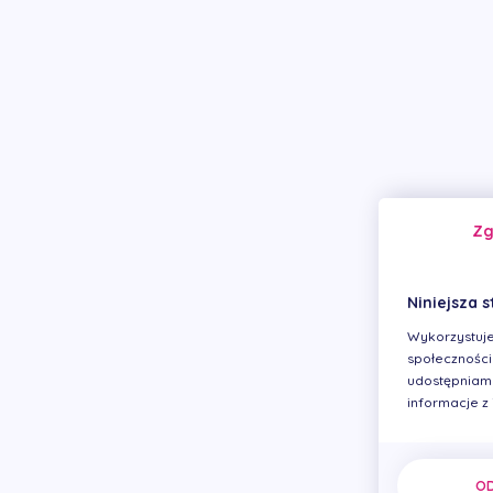
Z
Niniejsza s
Wykorzystuje
społecznościo
udostępniamy
informacje z
O