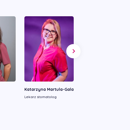
Katarzyna Martula-Gala
Justyna Wiśniewska
Lekarz stomatolog
Lekarz stomatolog