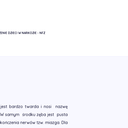
ENIE DZIECI W NARKOZIE - NFZ
DNIK DLA RODZICÓW
 jest bardzo twarda i nosi nazwę
a. W samym środku zęba jest pusta
akończenia nerwów tzw. miazga. Dla