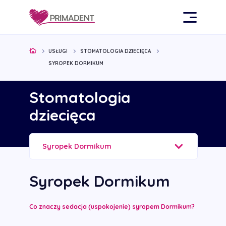
USŁUGI
STOMATOLOGIA DZIECIĘCA
SYROPEK DORMIKUM
Stomatologia
dziecięca
Syropek Dormikum
Syropek Dormikum
Co znaczy sedacja (uspokojenie) syropem Dormikum?