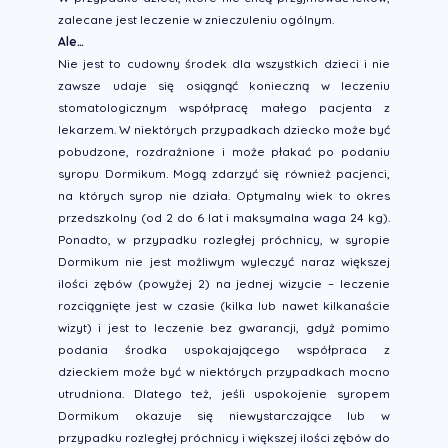
zalecane jest leczenie w znieczuleniu ogólnym.
Ale…
Nie jest to cudowny środek dla wszystkich dzieci i nie
zawsze udaje się osiągnąć konieczną w leczeniu
stomatologicznym współpracę małego pacjenta z
lekarzem. W niektórych przypadkach dziecko może być
pobudzone, rozdrażnione i może płakać po podaniu
syropu Dormikum. Mogą zdarzyć się również pacjenci,
na których syrop nie działa. Optymalny wiek to okres
przedszkolny (od 2 do 6 lat i maksymalna waga 24 kg).
Ponadto, w przypadku rozległej próchnicy, w syropie
Dormikum nie jest możliwym wyleczyć naraz większej
ilości zębów (powyżej 2) na jednej wizycie – leczenie
rozciągnięte jest w czasie (kilka lub nawet kilkanaście
wizyt) i jest to leczenie bez gwarancji, gdyż pomimo
podania środka uspokajającego współpraca z
dzieckiem może być w niektórych przypadkach mocno
utrudniona. Dlatego też, jeśli uspokojenie syropem
Dormikum okazuje się niewystarczające lub w
przypadku rozległej próchnicy i większej ilości zębów do