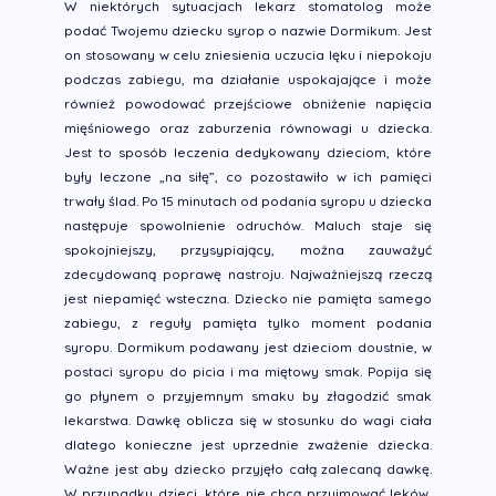
W niektórych sytuacjach lekarz stomatolog może
podać Twojemu dziecku syrop o nazwie Dormikum. Jest
on stosowany w celu zniesienia uczucia lęku i niepokoju
podczas zabiegu, ma działanie uspokajające i może
również powodować przejściowe obniżenie napięcia
mięśniowego oraz zaburzenia równowagi u dziecka.
Jest to sposób leczenia dedykowany dzieciom, które
były leczone „na siłę”, co pozostawiło w ich pamięci
trwały ślad. Po 15 minutach od podania syropu u dziecka
następuje spowolnienie odruchów. Maluch staje się
spokojniejszy, przysypiający, można zauważyć
zdecydowaną poprawę nastroju. Najważniejszą rzeczą
jest niepamięć wsteczna. Dziecko nie pamięta samego
zabiegu, z reguły pamięta tylko moment podania
syropu. Dormikum podawany jest dzieciom doustnie, w
postaci syropu do picia i ma miętowy smak. Popija się
go płynem o przyjemnym smaku by złagodzić smak
lekarstwa. Dawkę oblicza się w stosunku do wagi ciała
dlatego konieczne jest uprzednie zważenie dziecka.
Ważne jest aby dziecko przyjęło całą zalecaną dawkę.
W przypadku dzieci, które nie chcą przyjmować leków,