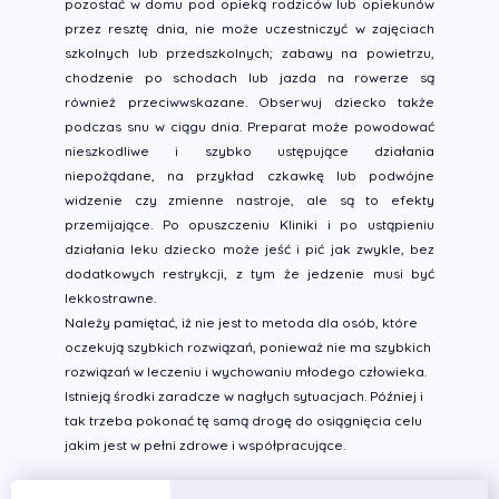
pozostać w domu pod opieką rodziców lub opiekunów
przez resztę dnia, nie może uczestniczyć w zajęciach
szkolnych lub przedszkolnych; zabawy na powietrzu,
chodzenie po schodach lub jazda na rowerze są
również przeciwwskazane. Obserwuj dziecko także
podczas snu w ciągu dnia. Preparat może powodować
nieszkodliwe i szybko ustępujące działania
niepożądane, na przykład czkawkę lub podwójne
widzenie czy zmienne nastroje, ale są to efekty
przemijające. Po opuszczeniu Kliniki i po ustąpieniu
działania leku dziecko może jeść i pić jak zwykle, bez
dodatkowych restrykcji, z tym że jedzenie musi być
lekkostrawne.
Należy pamiętać, iż nie jest to metoda dla osób, które
oczekują szybkich rozwiązań, ponieważ nie ma szybkich
rozwiązań w leczeniu i wychowaniu młodego człowieka.
Istnieją środki zaradcze w nagłych sytuacjach. Później i
tak trzeba pokonać tę samą drogę do osiągnięcia celu
jakim jest w pełni zdrowe i współpracujące.