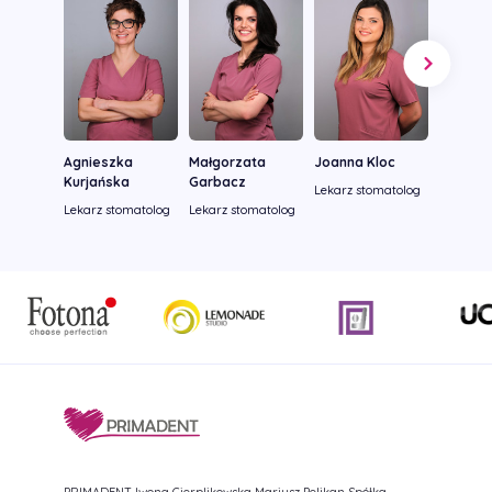
Agnieszka
Małgorzata
Joanna Kloc
Dagna 
Kurjańska
Garbacz
Lekarz stomatolog
Lekarz s
Lekarz stomatolog
Lekarz stomatolog