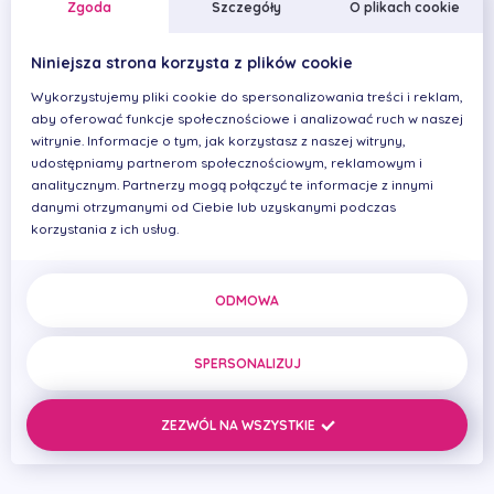
Zgoda
Szczegóły
O plikach cookie
Przed zabiegiem:
Dziecko powinno być zdrowe (bez kataru, kaszlu
Niniejsza strona korzysta z plików cookie
lub przeziębienia).
Wykorzystujemy pliki cookie do spersonalizowania treści i reklam,
Dziecko nie powinno spożywać posiłków na
aby oferować funkcje społecznościowe i analizować ruch w naszej
minimum 4 godziny przed zabiegiem.
witrynie. Informacje o tym, jak korzystasz z naszej witryny,
udostępniamy partnerom społecznościowym, reklamowym i
Na minimum 2 godziny przed zabiegiem dziecko
analitycznym. Partnerzy mogą połączyć te informacje z innymi
nie powinno przyjmować płynów.
danymi otrzymanymi od Ciebie lub uzyskanymi podczas
korzystania z ich usług.
Dziecko musi przyjść na zabieg z
rodzicem/opiekunem prawnym (najlepiej oboje
rodziców lub rodzic z osobą towarzyszącą).
ODMOWA
Przeciwwskazaniem do podania syropu Dormikum jest
SPERSONALIZUJ
ciężka postać astmy z dusznością stadium zaostrzenia.
Sama obecność astmy dobrze kontrolowanej
farmakologicznie nie jest przeciwwskazaniem do
ZEZWÓL NA WSZYSTKIE
podania Dormikum.