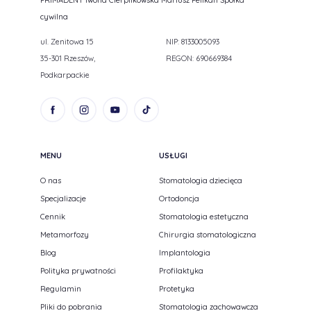
PRIMADENT Iwona Cierplikowska Mariusz Pelikan Spółka
cywilna
ul. Zenitowa 15
NIP: 8133005093
35-301 Rzeszów,
REGON: 690669384
Podkarpackie
MENU
USŁUGI
O nas
Stomatologia dziecięca
Specjalizacje
Ortodoncja
Cennik
Stomatologia estetyczna
Metamorfozy
Chirurgia stomatologiczna
Blog
Implantologia
Polityka prywatności
Profilaktyka
Regulamin
Protetyka
Pliki do pobrania
Stomatologia zachowawcza