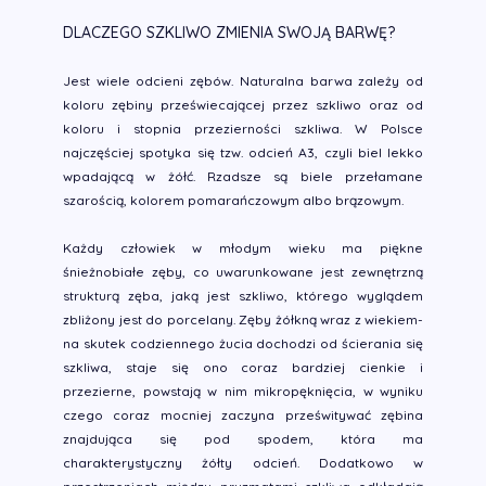
DLACZEGO SZKLIWO ZMIENIA SWOJĄ BARWĘ?
Jest wiele odcieni zębów. Naturalna barwa zależy od
koloru zębiny przeświecającej przez szkliwo oraz od
koloru i stopnia przezierności szkliwa. W Polsce
najczęściej spotyka się tzw. odcień A3, czyli biel lekko
wpadającą w żółć. Rzadsze są biele przełamane
szarością, kolorem pomarańczowym albo brązowym.
Każdy człowiek w młodym wieku ma piękne
śnieżnobiałe zęby, co uwarunkowane jest zewnętrzną
strukturą zęba, jaką jest szkliwo, którego wyglądem
zbliżony jest do porcelany. Zęby żółkną wraz z wiekiem-
na skutek codziennego żucia dochodzi od ścierania się
szkliwa, staje się ono coraz bardziej cienkie i
przezierne, powstają w nim mikropęknięcia, w wyniku
czego coraz mocniej zaczyna prześwitywać zębina
znajdująca się pod spodem, która ma
charakterystyczny żółty odcień. Dodatkowo w