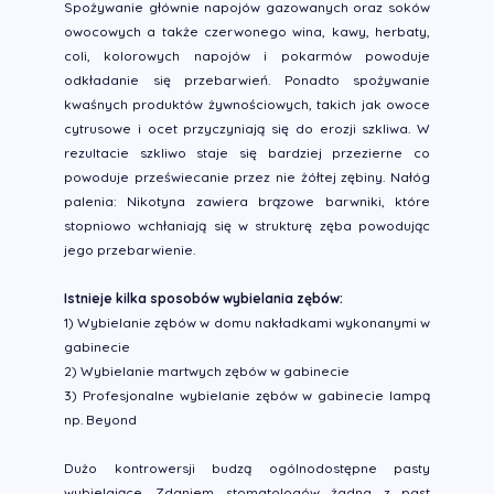
Spożywanie głównie napojów gazowanych oraz soków
owocowych a także czerwonego wina, kawy, herbaty,
coli, kolorowych napojów i pokarmów powoduje
odkładanie się przebarwień. Ponadto spożywanie
kwaśnych produktów żywnościowych, takich jak owoce
cytrusowe i ocet przyczyniają się do erozji szkliwa. W
rezultacie szkliwo staje się bardziej przezierne co
powoduje przeświecanie przez nie żółtej zębiny. Nałóg
palenia: Nikotyna zawiera brązowe barwniki, które
stopniowo wchłaniają się w strukturę zęba powodując
jego przebarwienie.
Istnieje kilka sposobów wybielania zębów:
1) Wybielanie zębów w domu nakładkami wykonanymi w
gabinecie
2) Wybielanie martwych zębów w gabinecie
3) Profesjonalne wybielanie zębów w gabinecie lampą
np. Beyond
Dużo kontrowersji budzą ogólnodostępne pasty
wybielające. Zdaniem stomatologów żadna z past