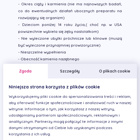
- Okres ciąży i karmienia (nie ma najnowszych badań,
co do ewentualnych działań ubocznych preparatu na
rozwijający się organizm)
- Dzieciom poniżej 14 roku życia,( choć np. w USA
powszechnie wybiela się zęby nastolatkom)
- Nie wyleczone ubytki próchnicze lub klinowe (muszą
być wyleczone przynajmniej prowizorycznie)
- Nieszczelne wypełnienia
- Obecność kamienia nazębnego
Zgoda
Szczegóły
O plikach cookie
Wybielanie nocne nakładkowe
Niniejsza strona korzysta z plików cookie
Biorąc pod uwagę
dostępność produktów do
Wykorzystujemy pliki cookie do spersonalizowania treści i reklam,
samodzielnego wybielania zębów na rynku, uważamy,
aby oferować funkcje społecznościowe i analizować ruch w naszej
że najlepsze rezultaty wybielania zębów przynoszą
witrynie. Informacje o tym, jak korzystasz z naszej witryny,
systemy wybielające z indywidualnymi nakładkami
udostępniamy partnerom społecznościowym, reklamowym i
analitycznym. Partnerzy mogą połączyć te informacje z innymi
wykonanymi w gabinecie stomatologicznym. Te zestawy
danymi otrzymanymi od Ciebie lub uzyskanymi podczas
zawierają idealnie dopasowane szyny wybielające oraz
korzystania z ich usług.
preparaty o wyższym stężeniu nadtlenku niż inne