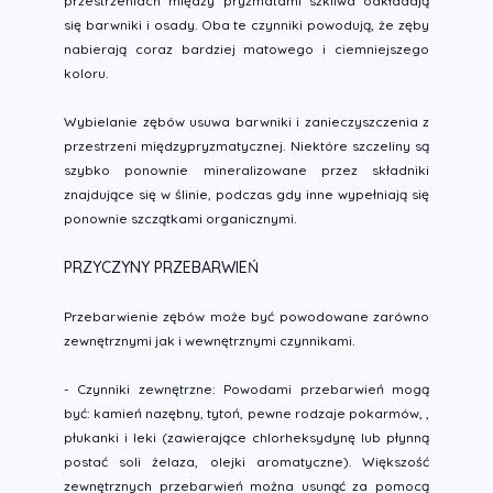
przestrzeniach między pryzmatami szkliwa odkładają
się barwniki i osady. Oba te czynniki powodują, że zęby
nabierają coraz bardziej matowego i ciemniejszego
koloru.
Wybielanie zębów usuwa barwniki i zanieczyszczenia z
przestrzeni międzypryzmatycznej. Niektóre szczeliny są
szybko ponownie mineralizowane przez składniki
znajdujące się w ślinie, podczas gdy inne wypełniają się
ponownie szczątkami organicznymi.
PRZYCZYNY PRZEBARWIEŃ
Przebarwienie zębów może być powodowane zarówno
zewnętrznymi jak i wewnętrznymi czynnikami.
- Czynniki zewnętrzne: Powodami przebarwień mogą
być: kamień nazębny, tytoń, pewne rodzaje pokarmów, ,
płukanki i leki (zawierające chlorheksydynę lub płynną
postać soli żelaza, olejki aromatyczne). Większość
zewnętrznych przebarwień można usunąć za pomocą