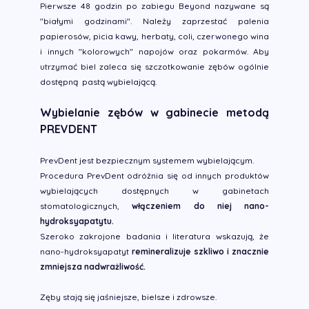
Pierwsze 48 godzin po zabiegu Beyond nazywane są
"białymi godzinami". Należy zaprzestać palenia
papierosów, picia kawy, herbaty, coli, czerwonego wina
i innych "kolorowych" napojów oraz pokarmów. Aby
utrzymać biel zaleca się szczotkowanie zębów ogólnie
dostępną pastą wybielającą.
Wybielanie zębów w gabinecie metodą
PREVDENT
PrevDent jest bezpiecznym systemem wybielającym.
Procedura PrevDent odróżnia się od innych produktów
wybielających dostępnych w gabinetach
stomatologicznych,
włączeniem do niej nano-
hydroksyapatytu.
Szeroko zakrojone badania i literatura wskazują, że
nano-hydroksyapatyt
remineralizuje szkliwo i znacznie
zmniejsza nadwrażliwość.
Zęby stają się jaśniejsze, bielsze i zdrowsze.