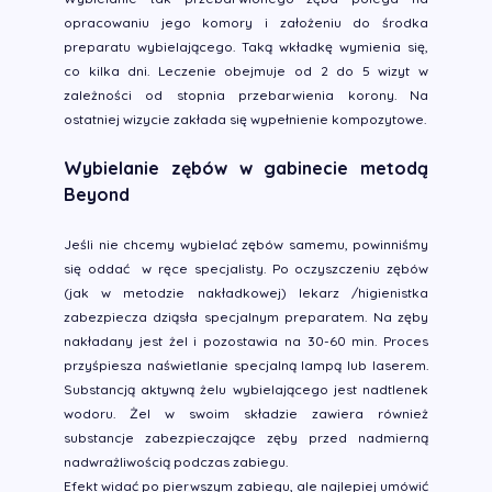
opracowaniu jego komory i założeniu do środka
preparatu wybielającego. Taką wkładkę wymienia się,
co kilka dni. Leczenie obejmuje od 2 do 5 wizyt w
zależności od stopnia przebarwienia korony. Na
ostatniej wizycie zakłada się wypełnienie kompozytowe.
Wybielanie zębów w gabinecie metodą
Beyond
Jeśli nie chcemy wybielać zębów samemu, powinniśmy
się oddać w ręce specjalisty. Po oczyszczeniu zębów
(jak w metodzie nakładkowej) lekarz /higienistka
zabezpiecza dziąsła specjalnym preparatem. Na zęby
nakładany jest żel i pozostawia na 30-60 min. Proces
przyśpiesza naświetlanie specjalną lampą lub laserem.
Substancją aktywną żelu wybielającego jest nadtlenek
wodoru. Żel w swoim składzie zawiera również
substancje zabezpieczające zęby przed nadmierną
nadwrażliwością podczas zabiegu.
Efekt widać po pierwszym zabiegu, ale najlepiej umówić