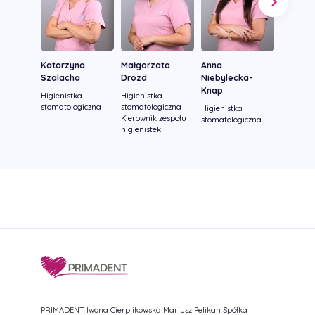
Katarzyna
Małgorzata
Anna
Marzen
Szalacha
Drozd
Niebylecka-
Marcini
Knap
Higienistka
Higienistka
Higienis
stomatologiczna
stomatologiczna
stomatol
Higienistka
Kierownik zespołu
stomatologiczna
higienistek
PRIMADENT Iwona Cierplikowska Mariusz Pelikan Spółka