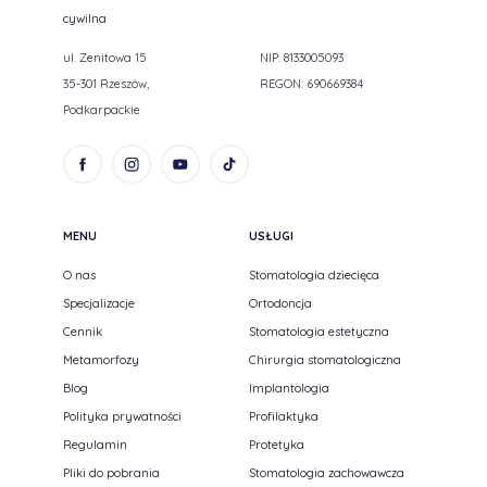
cywilna
ul. Zenitowa 15
NIP: 8133005093
35-301 Rzeszów,
REGON: 690669384
Podkarpackie
MENU
USŁUGI
O nas
Stomatologia dziecięca
Specjalizacje
Ortodoncja
Cennik
Stomatologia estetyczna
Metamorfozy
Chirurgia stomatologiczna
Blog
Implantologia
Polityka prywatności
Profilaktyka
Regulamin
Protetyka
Pliki do pobrania
Stomatologia zachowawcza