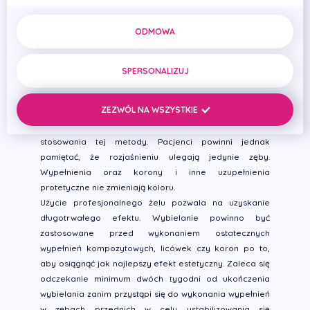
produkty dostępne w aptekach/drogeriach.
ODMOWA
Nocne wybielanie nakładkowe
to skuteczna i
bezpieczna metoda wybielania zębów. Dzięki niej
istnieje możliwość rozjaśnienia koloru przebarwionych
SPERSONALIZUJ
zębów w ciągu kilku lub kilkunastu dni. Po zastosowaniu
się do wskazówek lekarza można uzyskać zmianę
ZEZWÓL NA WSZYSTKIE
koloru o kilka odcieni. Badania naukowe oraz nasze
doświadczenie potwierdzają 90% skuteczność
stosowania tej metody. Pacjenci powinni jednak
pamiętać, że rozjaśnieniu ulegają jedynie zęby.
Wypełnienia oraz korony i inne uzupełnienia
protetyczne nie zmieniają koloru.
Użycie profesjonalnego żelu pozwala na uzyskanie
długotrwałego efektu. Wybielanie powinno być
zastosowane przed wykonaniem ostatecznych
wypełnień kompozytowych, licówek czy koron po to,
aby osiągnąć jak najlepszy efekt estetyczny. Zaleca się
odczekanie minimum dwóch tygodni od ukończenia
wybielania zanim przystąpi się do wykonania wypełnień
w zębach przednich w celu ustabilizowania się