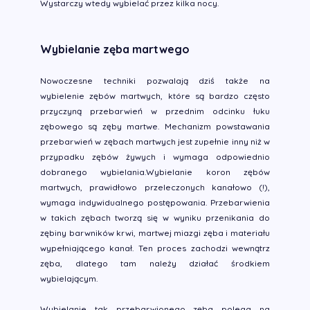
Wystarczy wtedy wybielać przez kilka nocy.
Wybielanie zęba martwego
Nowoczesne techniki pozwalają dziś także na
wybielenie zębów martwych, które są bardzo często
przyczyną przebarwień w przednim odcinku łuku
zębowego są zęby martwe. Mechanizm powstawania
przebarwień w zębach martwych jest zupełnie inny niż w
przypadku zębów żywych i wymaga odpowiednio
dobranego wybielania.Wybielanie koron zębów
martwych, prawidłowo przeleczonych kanałowo (!),
wymaga indywidualnego postępowania. Przebarwienia
w takich zębach tworzą się w wyniku przenikania do
zębiny barwników krwi, martwej miazgi zęba i materiału
wypełniającego kanał. Ten proces zachodzi wewnątrz
zęba, dlatego tam należy działać środkiem
wybielającym.
Wybielanie tak przebarwionego zęba polega na