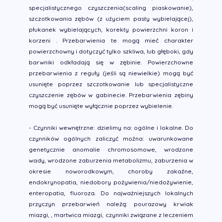
specjalistycznego czyszczenia(scaling piaskowanie),
szczotkowania zębów (z użyciem pasty wybielającej),
płukanek wybielających, korekty powierzchni koron i
korzeni . Przebarwienia te mogą mieć charakter
powierzchowny i dotyczyć tylko szkliwa, lub głęboki, gdy
barwniki odkładają się w zębinie. Powierzchowne
przebarwienia z reguły (jeśli są niewielkie) mogą być
usunięte poprzez szczotkowanie lub specjalistyczne
czyszczenie zębów w gabinecie. Przebarwienia zębiny
mogą być usunięte wyłącznie poprzez wybielenie.
- Czynniki wewnętrzne: dzielimy na: ogólne i lokalne. Do
czynników ogólnych zaliczyć można: uwarunkowane
genetycznie anomalie chromosomowe, wrodzone
wady, wrodzone zaburzenia metabolizmu, zaburzenia w
okresie noworodkowym, choroby zakaźne,
endokrynopatia, niedobory pożywienia/niedożywienie,
enteropatia, fluoroza. Do najważniejszych lokalnych
przyczyn przebarwień należą: pourazowy krwiak
miazgi, , martwica miazgi, czynniki związane z leczeniem