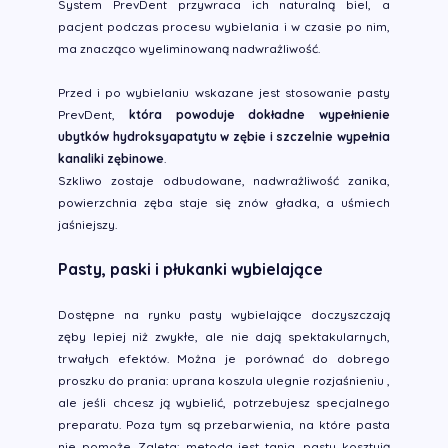
System PrevDent przywraca ich naturalną biel, a
pacjent podczas procesu wybielania i w czasie po nim,
ma znacząco wyeliminowaną nadwrażliwość.
Przed i po wybielaniu wskazane jest stosowanie pasty
PrevDent,
która powoduje dokładne wypełnienie
ubytków hydroksyapatytu w zębie i szczelnie wypełnia
kanaliki zębinowe
.
Szkliwo zostaje odbudowane, nadwrażliwość zanika,
powierzchnia zęba staje się znów gładka, a uśmiech
jaśniejszy.
Pasty, paski i płukanki wybielające
Dostępne na rynku pasty wybielające doczyszczają
zęby lepiej niż zwykłe, ale nie dają spektakularnych,
trwałych efektów. Można je porównać do dobrego
proszku do prania: uprana koszula ulegnie rozjaśnieniu ,
ale jeśli chcesz ją wybielić, potrzebujesz specjalnego
preparatu. Poza tym są przebarwienia, na które pasta
nie pomoże. Zaleta: metoda jest tania, pasty kosztują