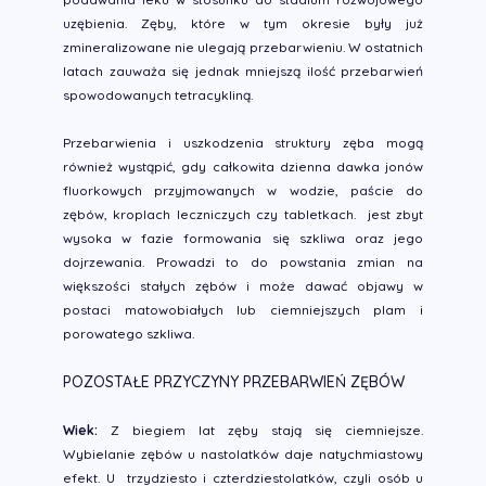
uzębienia. Zęby, które w tym okresie były już
zmineralizowane nie ulegają przebarwieniu. W ostatnich
latach zauważa się jednak mniejszą ilość przebarwień
spowodowanych tetracykliną.
Przebarwienia i uszkodzenia struktury zęba mogą
również wystąpić, gdy całkowita dzienna dawka jonów
fluorkowych przyjmowanych w wodzie, paście do
zębów, kroplach leczniczych czy tabletkach. jest zbyt
wysoka w fazie formowania się szkliwa oraz jego
dojrzewania. Prowadzi to do powstania zmian na
większości stałych zębów i może dawać objawy w
postaci matowobiałych lub ciemniejszych plam i
porowatego szkliwa.
POZOSTAŁE PRZYCZYNY PRZEBARWIEŃ ZĘBÓW
Wiek:
Z biegiem lat zęby stają się ciemniejsze.
Wybielanie zębów u nastolatków daje natychmiastowy
efekt. U trzydziesto i czterdziestolatków, czyli osób u