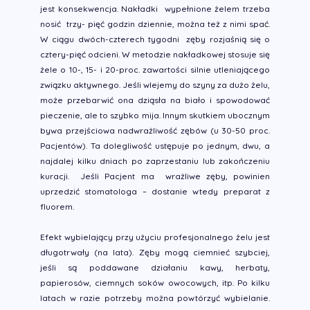
jest konsekwencja. Nakładki wypełnione żelem trzeba
nosić trzy- pięć godzin dziennie, można też z nimi spać.
W ciągu dwóch-czterech tygodni zęby rozjaśnią się o
cztery-pięć odcieni. W metodzie nakładkowej stosuje się
żele o 10-, 15- i 20-proc. zawartości silnie utleniającego
związku aktywnego. Jeśli wlejemy do szyny za dużo żelu,
może przebarwić ona dziąsła na biało i spowodować
pieczenie, ale to szybko mija. Innym skutkiem ubocznym
bywa przejściowa nadwrażliwość zębów (u 30-50 proc.
Pacjentów). Ta dolegliwość ustępuje po jednym, dwu, a
najdalej kilku dniach po zaprzestaniu lub zakończeniu
kuracji. Jeśli Pacjent ma wrażliwe zęby, powinien
uprzedzić stomatologa – dostanie wtedy preparat z
fluorem.
Efekt wybielający przy użyciu profesjonalnego żelu jest
długotrwały (na lata). Zęby mogą ciemnieć szybciej,
jeśli są poddawane działaniu kawy, herbaty,
papierosów, ciemnych soków owocowych, itp. Po kilku
latach w razie potrzeby można powtórzyć wybielanie.