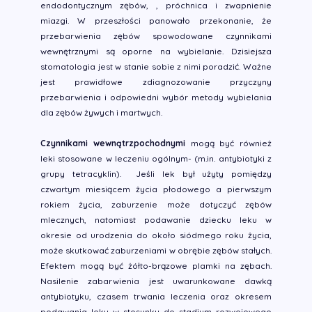
endodontycznym zębów, , próchnica i zwapnienie
miazgi. W przeszłości panowało przekonanie, że
przebarwienia zębów spowodowane czynnikami
wewnętrznymi są oporne na wybielanie. Dzisiejsza
stomatologia jest w stanie sobie z nimi poradzić. Ważne
jest prawidłowe zdiagnozowanie przyczyny
przebarwienia i odpowiedni wybór metody wybielania
dla zębów żywych i martwych.
Czynnikami wewnątrzpochodnymi
mogą być również
leki stosowane w leczeniu ogólnym- (m.in. antybiotyki z
grupy tetracyklin). Jeśli lek był użyty pomiędzy
czwartym miesiącem życia płodowego a pierwszym
rokiem życia, zaburzenie może dotyczyć zębów
mlecznych, natomiast podawanie dziecku leku w
okresie od urodzenia do około siódmego roku życia,
może skutkować zaburzeniami w obrębie zębów stałych.
Efektem mogą być żółto-brązowe plamki na zębach.
Nasilenie zabarwienia jest uwarunkowane dawką
antybiotyku, czasem trwania leczenia oraz okresem
podawania leku w stosunku do stadium rozwojowego