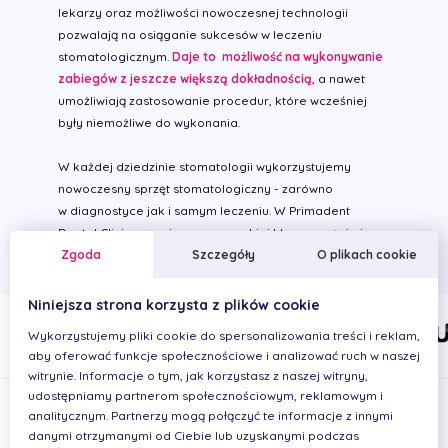
lekarzy oraz możliwości nowoczesnej technologii
pozwalają na osiąganie sukcesów w leczeniu
stomatologicznym.
Daje to możliwość na wykonywanie
zabiegów z jeszcze większą dokładnością
, a nawet
umożliwiają zastosowanie procedur, które wcześniej
były niemożliwe do wykonania.
W każdej dziedzinie stomatologii wykorzystujemy
nowoczesny sprzęt stomatologiczny - zarówno
w diagnostyce jak i samym leczeniu. W Primadent
Dental Clinic pracujemy na wysokiej klasy sprzęcie i
stosujemy najlepsze materiały stomatologiczne.
Zgoda
Szczegóły
O plikach cookie
Niniejsza strona korzysta z plików cookie
Wykorzystujemy pliki cookie do spersonalizowania treści i reklam,
aby oferować funkcje społecznościowe i analizować ruch w naszej
witrynie. Informacje o tym, jak korzystasz z naszej witryny,
udostępniamy partnerom społecznościowym, reklamowym i
analitycznym. Partnerzy mogą połączyć te informacje z innymi
danymi otrzymanymi od Ciebie lub uzyskanymi podczas