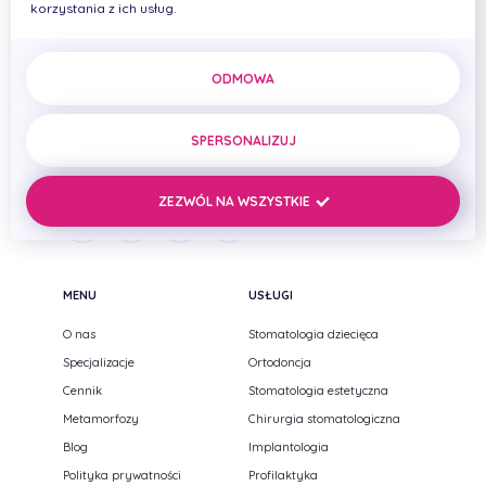
korzystania z ich usług.
PRIMADENT Iwona Cierplikowska Mariusz Pelikan Spółka
cywilna
ODMOWA
ul. Zenitowa 15
NIP: 8133005093
SPERSONALIZUJ
35-301 Rzeszów,
REGON: 690669384
Podkarpackie
ZEZWÓL NA WSZYSTKIE
MENU
USŁUGI
O nas
Stomatologia dziecięca
Specjalizacje
Ortodoncja
Cennik
Stomatologia estetyczna
Metamorfozy
Chirurgia stomatologiczna
Blog
Implantologia
Polityka prywatności
Profilaktyka