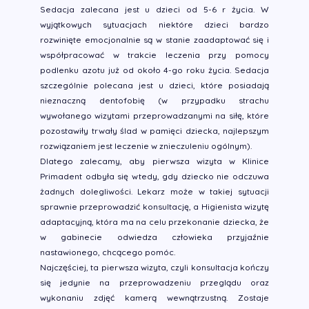
Sedacja zalecana jest u dzieci od 5-6 r życia. W
wyjątkowych sytuacjach niektóre dzieci bardzo
rozwinięte emocjonalnie są w stanie zaadaptować się i
współpracować w trakcie leczenia przy pomocy
podlenku azotu już od około 4-go roku życia. Sedacja
szczególnie polecana jest u dzieci, które posiadają
nieznaczną dentofobię (w przypadku strachu
wywołanego wizytami przeprowadzanymi na siłę, które
pozostawiły trwały ślad w pamięci dziecka, najlepszym
rozwiązaniem jest leczenie w znieczuleniu ogólnym).
Dlatego zalecamy, aby pierwsza wizyta w Klinice
Primadent odbyła się wtedy, gdy dziecko nie odczuwa
żadnych dolegliwości. Lekarz może w takiej sytuacji
sprawnie przeprowadzić konsultację, a Higienista wizytę
adaptacyjną, która ma na celu przekonanie dziecka, że
w gabinecie odwiedza człowieka przyjaźnie
nastawionego, chcącego pomóc.
Najczęściej, ta pierwsza wizyta, czyli konsultacja kończy
się jedynie na przeprowadzeniu przeglądu oraz
wykonaniu zdjęć kamerą wewnątrzustną. Zostaje