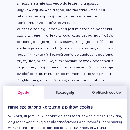
znieczulenia miejscowego do leczenia głębszych
ubytków czy usuwania zęba, ale znacznie umożliwia
lekarzowi współpracę z pacjentem i wykonanie
koniecznych zabiegów leczniczych.
W czasie zabiegu podawana jest mieszanina podtlenku
azotu z tlenem, a lekarz cały czas czuwa nad ilością
podanego gazu, dostosowuje jego ilość do
zachowywania pacjenta (dziecko nie zasypia, cały czas
jest z nim kontakt). Bezpośrednio po zabiegu, podajemy
czysty tlen, w celu wyeliminowania resztek podtlenku z
organizmu, dzięki temu gaz rozweselający przestaje
działać po kilku minutach od momentu jego wyłączenia.
Przykładamy ogromną troskę do komfortu małego
pacjenta i staramy się zapewnić mu atmosferę
Zgoda
Szczegóły
O plikach cookie
wyciszenia umożliwiającą osiągnięcie stanu relaksacji,
gdyż rozproszenie może wybić dziecko z
wypracowanego toru oddychania i "wybudza" z sedacji.
Niniejsza strona korzysta z plików cookie
W zdecydowanej większości przypadków dziecko
Wykorzystujemy pliki cookie do spersonalizowania treści i reklam,
chętnie wraca do gabinetu, oczywiście ze swoją
aby oferować funkcje społecznościowe i analizować ruch w naszej
ulubioną maseczką. Co ważne nawiązuje też więź ze
witrynie. Informacje o tym, jak korzystasz z naszej witryny,