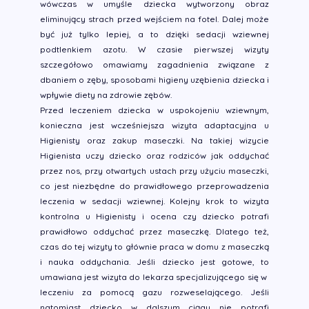
wówczas w umyśle dziecka wytworzony obraz
eliminujący strach przed wejściem na fotel. Dalej może
być już tylko lepiej, a to dzięki sedacji wziewnej
podtlenkiem azotu. W czasie pierwszej wizyty
szczegółowo omawiamy zagadnienia związane z
dbaniem o zęby, sposobami higieny uzębienia dziecka i
wpływie diety na zdrowie zębów.
Przed leczeniem dziecka w uspokojeniu wziewnym,
konieczna jest wcześniejsza wizyta adaptacyjna u
Higienisty oraz zakup maseczki. Na takiej wizycie
Higienista uczy dziecko oraz rodziców jak oddychać
przez nos, przy otwartych ustach przy użyciu maseczki,
co jest niezbędne do prawidłowego przeprowadzenia
leczenia w sedacji wziewnej. Kolejny krok to wizyta
kontrolna u Higienisty i ocena czy dziecko potrafi
prawidłowo oddychać przez maseczkę. Dlatego też,
czas do tej wizyty to głównie praca w domu z maseczką
i nauka oddychania. Jeśli dziecko jest gotowe, to
umawiana jest wizyta do lekarza specjalizującego się w
leczeniu za pomocą gazu rozweselającego. Jeśli
natomiast dziecko w dalszym ciągu nie potrafi