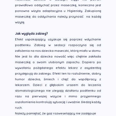
prawidłowo oddychać przez maseczkę, konieczna jest
ponowna wizyta adaptacyjna u Higienisty. Zakupioną
maseczkę do oddychania należy przynosić na każdą
wizytę.
Jak wygląda zabieg?
Efekt uspokajający uzyskuje się poprzez wdychanie
podtlenku. Zabieg w sedacji rozpoczyna się od
założenia na nos dziecka maseczki, którą miało w domu.
Nie jest to dla dziecka nowość więc chętnie zakłada
maseczkę o swoim ulubionym zapachu. Dopiero po
wywołaniu pożądanego efektu lekarz z asystentką
przystępują do zabiegu. Efekt ten to rozluźnienie, dobry
humor dziecka, śmiech i chęć do współpracy z
lekarzem. Dzieci z głębokim urazem do leczenia
stomatologicznego nie ulegają działaniu podtlenku od
razu na pierwszej wizycie i mimo przyjemnego
oszołomienia kontrolują sytuację i uważnie śledzą każdy
ruch.
Należy pamiętać, że gaz rozweselający nie zastępuje