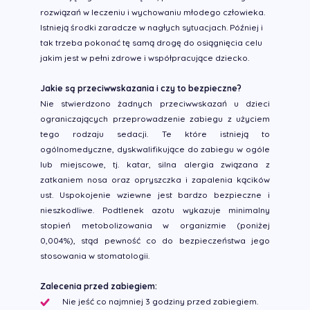
rozwiązań w leczeniu i wychowaniu młodego człowieka.
Istnieją środki zaradcze w nagłych sytuacjach. Później i
tak trzeba pokonać tę samą drogę do osiągnięcia celu
jakim jest w pełni zdrowe i współpracujące dziecko.
Jakie są przeciwwskazania i czy to bezpieczne?
Nie stwierdzono żadnych przeciwwskazań u dzieci
ograniczających przeprowadzenie zabiegu z użyciem
tego rodzaju sedacji. Te które istnieją to
ogólnomedyczne, dyskwalifikujące do zabiegu w ogóle
lub miejscowe, tj. katar, silna alergia związana z
zatkaniem nosa oraz opryszczka i zapalenia kącików
ust. Uspokojenie wziewne jest bardzo bezpieczne i
nieszkodliwe. Podtlenek azotu wykazuje minimalny
stopień metobolizowania w organizmie (poniżej
0,004%), stąd pewność co do bezpieczeństwa jego
stosowania w stomatologii.
Zalecenia przed zabiegiem:
Nie jeść co najmniej 3 godziny przed zabiegiem.