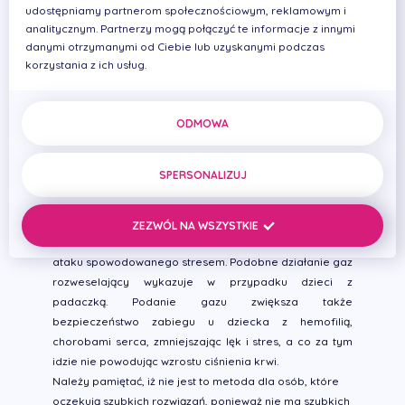
swoim stomatologiem, która to pozwoli mu mieć zdrowe
udostępniamy partnerom społecznościowym, reklamowym i
zęby przez resztę życia.
analitycznym. Partnerzy mogą połączyć te informacje z innymi
Uspokojenie wziewne skutecznie zmniejsza lęk
danymi otrzymanymi od Ciebie lub uzyskanymi podczas
pacjenta, staje się on spokojny, bezwolny, zobojętniały
korzystania z ich usług.
na otaczającą go rzeczywistość. Zabieg kojarzy się
dziecku dobrze i przyjemnie, pamięta bajkę, którą
oglądało podczas jego trwania. Ponadto dzieci
ODMOWA
wykazują niezwykłą skłonność do marzeń sennych. Śnią
o bajecznych przygodach, lataniu w kosmosie czy
SPERSONALIZUJ
dryfowaniu wśród chmur.
Sedacja wziewna wskazana jest także w przypadku
zabiegów stomatologicznych u dzieci z astmą. Dzięki
ZEZWÓL NA WSZYSTKIE
podaniu gazu rozweselającego spada, bowiem ryzyko
ataku spowodowanego stresem. Podobne działanie gaz
rozweselający wykazuje w przypadku dzieci z
padaczką. Podanie gazu zwiększa także
bezpieczeństwo zabiegu u dziecka z hemofilią,
chorobami serca, zmniejszając lęk i stres, a co za tym
idzie nie powodując wzrostu ciśnienia krwi.
Należy pamiętać, iż nie jest to metoda dla osób, które
oczekują szybkich rozwiązań, ponieważ nie ma szybkich