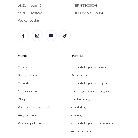
ul. Zenitowa 15
NIP: 8133005093
35-301 Rzeszów,
REGON: 690669384
Podkarpackie
MENU
USŁUGI
O nas
Stomatologia dziecięca
Specjalizacje
Ortodoncja
Cennik
Stomatologia estetyczna
Metamorfozy
Chirurgia stomatologiczna
Blog
Implantologia
Polityka prywatności
Profilaktyka
Regulamin
Protetyka
Pliki do pobrania
Stomatologia zachowawcza
Periodontologia