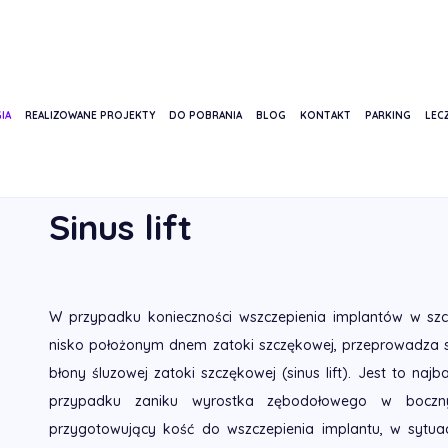
IA
REALIZOWANE PROJEKTY
DO POBRANIA
BLOG
KONTAKT
PARKING
LECZ
STRONA GŁÓWNA
USŁUGI
CHIRURGIA STOMATOLOGICZNA
Sinus lift
W przypadku konieczności wszczepienia implantów w sz
nisko położonym dnem zatoki szczękowej, przeprowadza s
błony śluzowej zatoki szczękowej (sinus lift). Jest to naj
przypadku zaniku wyrostka zębodołowego w boczny
przygotowujący kość do wszczepienia implantu, w sytuacj