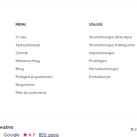
MENU
USŁUGI
O nas
Stomatologia dziecięca
Specjalizacje
Stomatologia estetyczna
Cennik
Implantologia
Metamorfozy
Protetyka
Blog
Periodontologia
Polityka prywatności
Endodoncja
Regulamin
Pliki do pobrania
 ważna
© 2
Google
4.7
850 opinii