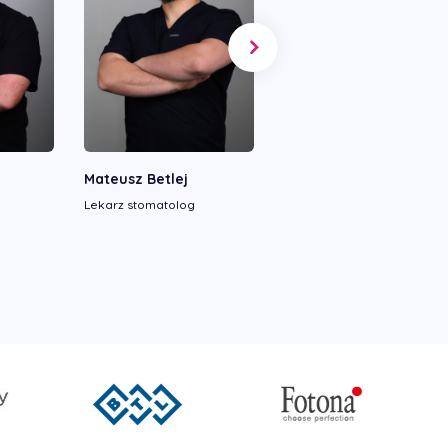
Mateusz Betlej
Katarzyna Górowska
Lekarz stomatolog
Lekarz stomatolog