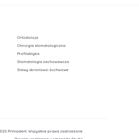
Ortodoncja
Chirurgia stomatologiczna
Profilaktyka
Stomatologia zachowawcza
Stawy skroniowo-żuchwowe
020 Primadent. Wszystkie prawa zastrzeżone.
Projekt i realizacja:
Lemonade Studio