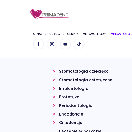
O NAS
USŁUGI
CENNIK
METAMORFOZY
IMPLANTOLOG
Wykonywane zabiegi
Stomatologia dziecięca
Stomatologia estetyczna
Implantologia
Protetyka
Periodontologia
Endodoncja
Ortodoncja
Leczenie w narkozie