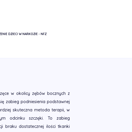
ENIE DZIECI W NARKOZIE - NFZ
SINUS LIFT
częce w okolicy zębów bocznych z
ię zabieg podniesienia podstawnej
bardziej skuteczna metoda terapii, w
m odcinku szczęki. To zabieg
i braku dostatecznej ilości tkanki