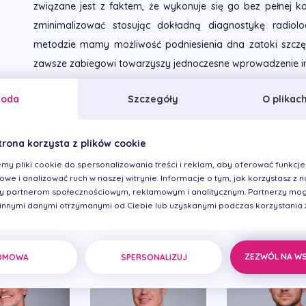
związane jest z faktem, że wykonuje się go bez pełnej k
zminimalizować stosując dokładną diagnostykę radiolo
metodzie mamy możliwość podniesienia dna zatoki szcz
zawsze zabiegowi towarzyszy jednoczesne wprowadzenie i
goda
Szczegóły
O plikac
trona korzysta z plików cookie
my pliki cookie do spersonalizowania treści i reklam, aby oferować funkcje
we i analizować ruch w naszej witrynie. Informacje o tym, jak korzystasz z na
 partnerom społecznościowym, reklamowym i analitycznym. Partnerzy mog
 innymi danymi otrzymanymi od Ciebie lub uzyskanymi podczas korzystania z 
omatologiczna
ZEZWÓL NA W
DMOWA
SPERSONALIZUJ