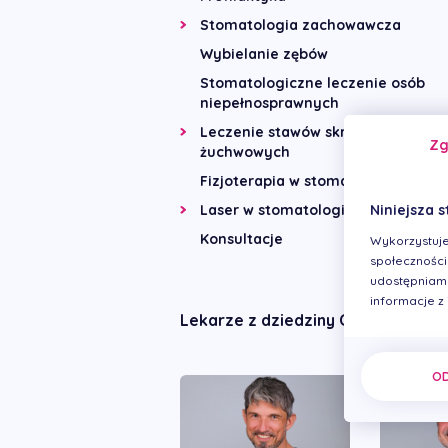
Stomatologia zachowawcza
Wybielanie zębów
Stomatologiczne leczenie osób
niepełnosprawnych
Leczenie stawów skroniowo-
Z
żuchwowych
Fizjoterapia w stomatologii
Laser w stomatologii
Niniejsza s
Konsultacje
Wykorzystuje
społecznościo
udostępniamy
informacje z
Lekarze z dziedziny Chirurgia st
O