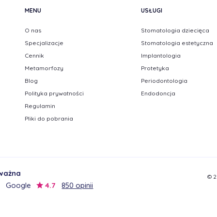
MENU
USŁUGI
O nas
Stomatologia dziecięca
Specjalizacje
Stomatologia estetyczna
Cennik
Implantologia
Metamorfozy
Protetyka
Blog
Periodontologia
Polityka prywatności
Endodoncja
Regulamin
Pliki do pobrania
 ważna
© 2
Google
4.7
850 opinii