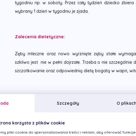
tygodniu np. w soboty. Przez cały tydzień dziecko zbier
wybrany 1 dzień w tygodniu je zjada.
Zalecenia dietetyczne:
Zęby mleczne oraz nowo wyrżnięte zęby stałe wymagają
szkliwo jest nie w pełni dojrzałe. Trzeba o nie szczególn
szczotkowanie oraz odpowiednią dietę bogatą w wapń, witami
Należy również:
goda
Szczegóły
O plikac
unikać częstej konsumpcji soków, napojów owocowy
zawierających cukier; bezpieczniejsze dla zębów jest ich
trona korzysta z plików cookie
my pliki cookie do spersonalizowania treści i reklam, aby oferować funkcje
nocą podawać dziecku tylko czysta wodę (bez cukru!),