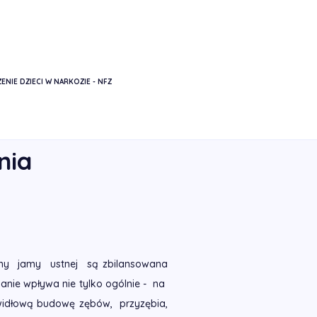
ENIE DZIECI W NARKOZIE - NFZ
DY ZDROWEGO ŻYWIENIA
nia
ny jamy ustnej są zbilansowana
anie wpływa nie tylko ogólnie - na
widłową budowę zębów, przyzębia,