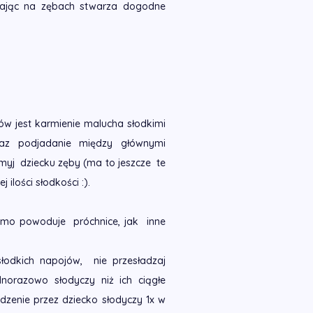
gając na zębach stwarza dogodne
ów jest karmienie malucha słodkimi
az podjadanie między głównymi
myj dziecku zęby (ma to jeszcze te
ilości słodkości :).
amo powoduje próchnice, jak inne
odkich napojów, nie przesładzaj
dnorazowo słodyczy niż ich ciągłe
zenie przez dziecko słodyczy 1x w