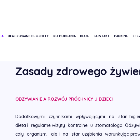
IA
REALIZOWANE PROJEKTY
DO POBRANIA
BLOG
KONTAKT
PARKING
LECZ
STRONA GŁÓWNA
USŁUGI
STOMATOLOGIA DZIECIĘCA
ZASA
Zasady zdrowego żywie
ODŻYWIANIE A ROZWÓJ PRÓCHNICY U DZIECI
Dodatkowymi czynnikami wpływającymi na stan higie
dieta i regularne wizyty kontrolne u stomatologa. Odżywi
cały organizm, ale i na stan uzębienia warunkując pra