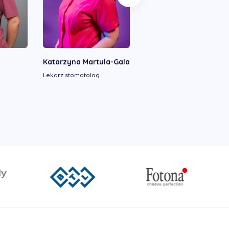
Katarzyna Martula-Gala
Justyna Wiśniewska
Lekarz stomatolog
Lekarz stomatolog