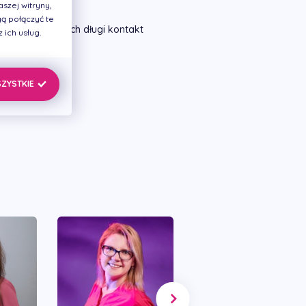
szej witryny,
ą połączyć te
aków powodujących długi kontakt
ich usług.
iłków głównych,
SZYSTKIE