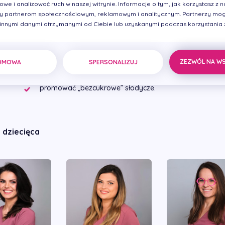
we i analizować ruch w naszej witrynie. Informacje o tym, jak korzystasz z na
 partnerom społecznościowym, reklamowym i analitycznym. Partnerzy mog
zniechęcać do ssania twardych cukierków i lizania liz
 innymi danymi otrzymanymi od Ciebie lub uzyskanymi podczas korzystania z 
cukru z zębami,
ograniczać próchnicotwórcze pożywienie do czasu pos
ZEZWÓL NA W
DMOWA
SPERSONALIZUJ
promować „bezcukrowe” słodycze.
 dziecięca