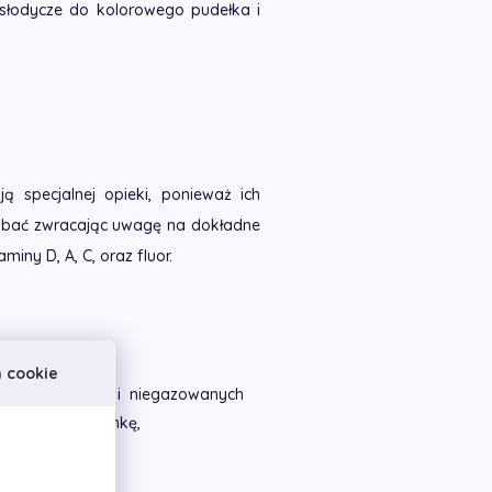
a słodycze do kolorowego pudełka i
 specjalnej opieki, ponieważ ich
ie dbać zwracając uwagę na dokładne
ny D, A, C, oraz fluor.
h cookie
ch gazowanych i niegazowanych
 picie przez słomkę,