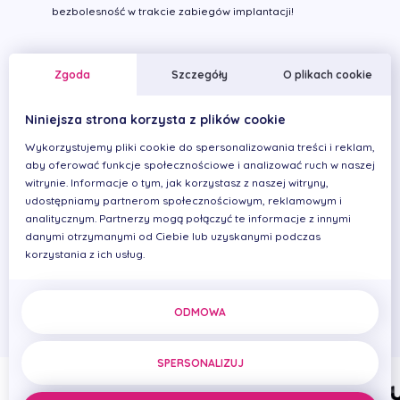
bezbolesność w trakcie zabiegów implantacji!
Lekarze z dziedziny Implantologia
Zgoda
Szczegóły
O plikach cookie
Niniejsza strona korzysta z plików cookie
Wykorzystujemy pliki cookie do spersonalizowania treści i reklam,
aby oferować funkcje społecznościowe i analizować ruch w naszej
witrynie. Informacje o tym, jak korzystasz z naszej witryny,
udostępniamy partnerom społecznościowym, reklamowym i
analitycznym. Partnerzy mogą połączyć te informacje z innymi
danymi otrzymanymi od Ciebie lub uzyskanymi podczas
Iwona
Marek Adwent
Andrzej Pawelec
Michał 
korzystania z ich usług.
Cierplikowska
Główny
Lekarz stomatolog
Lekarz s
Implantolog
Właścicielka
placówki, Dyrektor
medyczny
ODMOWA
SPERSONALIZUJ