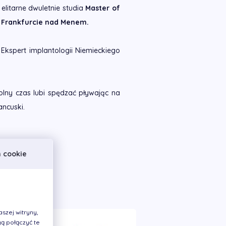
 elitarne dwuletnie studia
Master of
e Frankfurcie nad Menem.
 Ekspert implantologii Niemieckiego
 Wolny czas lubi spędzać pływając na
ancuski.
i
h cookie
na
szej witryny,
ą połączyć te