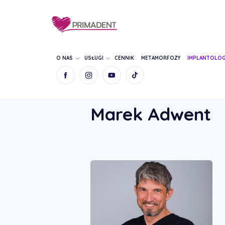
O NAS
USŁUGI
CENNIK
METAMORFOZY
IMPLANTOLOG
STRONA GŁÓWNA
NASZ ZESPÓŁ
MAREK
Marek Adwent