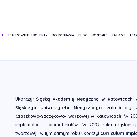
IA
REALIZOWANE PROJEKTY
DO POBRANIA
BLOG
KONTAKT
PARKING
LECZ
 ADWENT
Ukończył
Śląską Akademię Medyczną w Katowicach
w
Śląskiego Uniwersytetu Medycznego,
zatrudniony
Czaszkowo-Szczękowo-Twarzowej w Katowicach
. W 200
implantologii i biomateriałów. W 2009 roku uzyskał spe
twarzowej i w tym samym roku ukończył
Curriculum Impl