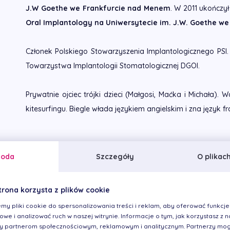
J.W Goethe we Frankfurcie nad Menem
. W 2011 ukończył
Oral Implantology na Uniwersytecie im. J.W. Goethe w
Członek Polskiego Stowarzyszenia Implantologicznego PSI.
Towarzystwa Implantologii Stomatologicznej DGOI.
Prywatnie ojciec trójki dzieci (Małgosi, Maćka i Michała).
kitesurfingu. Biegle włada językiem angielskim i zna język fr
Stanowisko
Wykonywane zabieg
goda
Szczegóły
O plikac
Główny Implantolog
Implantologia
Chirurgia stomatologicz
trona korzysta z plików cookie
my pliki cookie do spersonalizowania treści i reklam, aby oferować funkcje
we i analizować ruch w naszej witrynie. Informacje o tym, jak korzystasz z na
 partnerom społecznościowym, reklamowym i analitycznym. Partnerzy mog