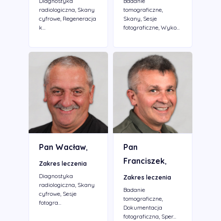
Diagnostyka
Badanie
radiologiczna, Skany
tomograficzne,
cyfrowe, Regeneracja
Skany, Sesje
k...
fotograficzne, Wyko...
Pan Wacław
Pan
,
Franciszek
,
Zakres leczenia
Diagnostyka
Zakres leczenia
radiologiczna, Skany
Badanie
cyfrowe, Sesje
tomograficzne,
fotogra...
Dokumentacja
fotograficzna, Sper...