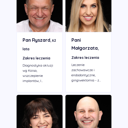
Pan Ryszard
Pani
, 62
Małgorzata
,
lata
Zakres leczenia
Zakres leczenia
Leczenie
Diagnostyka okluzji
zachowawcze i
wg Koisa,
endodontyczne,
wszczepienie
gingiwektomia - z...
implantów, l...