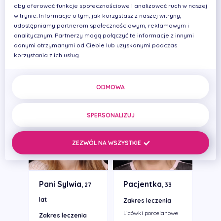
aby oferować funkcje społecznościowe i analizować ruch w naszej
Pani
Pani
witrynie. Informacje o tym, jak korzystasz z naszej witryny,
Magdalena
Magdalena
, 24
, 20
udostępniamy partnerom społecznościowym, reklamowym i
analitycznym. Partnerzy mogą połączyć te informacje z innymi
lata
lat
danymi otrzymanymi od Ciebie lub uzyskanymi podczas
Zakres leczenia
Zakres leczenia
korzystania z ich usług.
Flow Injection
Bonding
ODMOWA
SPERSONALIZUJ
ZEZWÓL NA WSZYSTKIE
Pani Sylwia
Pacjentka
, 27
, 33
lat
Zakres leczenia
Licówki porcelanowe
Zakres leczenia