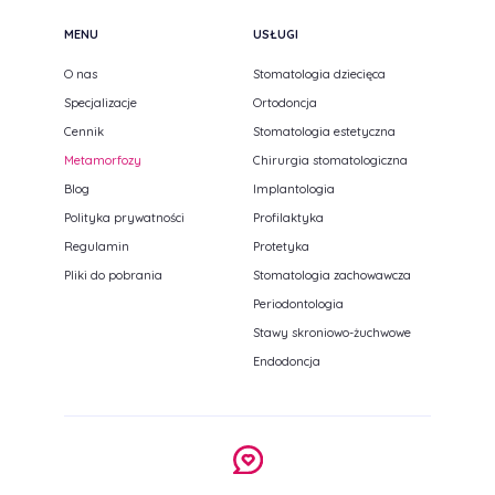
MENU
USŁUGI
O nas
Stomatologia dziecięca
Specjalizacje
Ortodoncja
Cennik
Stomatologia estetyczna
Metamorfozy
Chirurgia stomatologiczna
Blog
Implantologia
Polityka prywatności
Profilaktyka
Regulamin
Protetyka
Pliki do pobrania
Stomatologia zachowawcza
Periodontologia
Stawy skroniowo-żuchwowe
Endodoncja