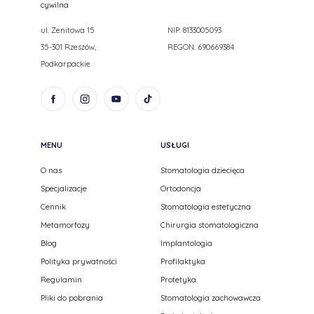
cywilna
ul. Zenitowa 15
NIP: 8133005093
35-301 Rzeszów,
REGON: 690669384
Podkarpackie
MENU
USŁUGI
O nas
Stomatologia dziecięca
Specjalizacje
Ortodoncja
Cennik
Stomatologia estetyczna
Metamorfozy
Chirurgia stomatologiczna
Blog
Implantologia
Polityka prywatności
Profilaktyka
Regulamin
Protetyka
Pliki do pobrania
Stomatologia zachowawcza