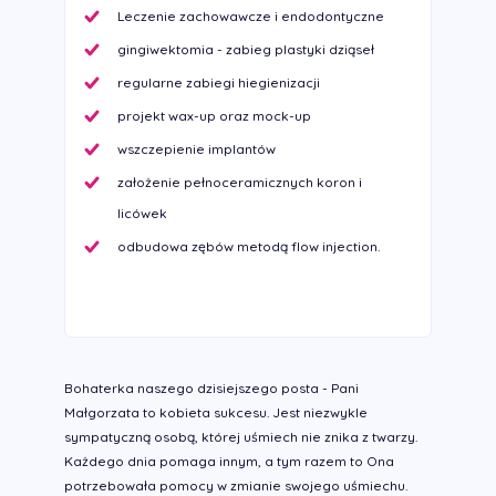
Leczenie zachowawcze i endodontyczne
gingiwektomia - zabieg plastyki dziąseł
regularne zabiegi hiegienizacji
projekt wax-up oraz mock-up
wszczepienie implantów
założenie pełnoceramicznych koron i
licówek
odbudowa zębów metodą flow injection.
Bohaterka naszego dzisiejszego posta - Pani
Małgorzata to kobieta sukcesu. Jest niezwykle
sympatyczną osobą, której uśmiech nie znika z twarzy.
Każdego dnia pomaga innym, a tym razem to Ona
potrzebowała pomocy w zmianie swojego uśmiechu.