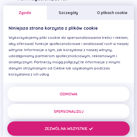
Bonding
Zgoda
Szczegóły
O plikach cookie
Niniejsza strona korzysta z plików cookie
Wykorzystujemy pliki cookie do spersonalizowania treści i reklam,
aby oferować funkcje społecznościowe i analizować ruch w naszej
witrynie. Informacje o tym, jak korzystasz z naszej witryny,
udostępniamy partnerom społecznościowym, reklamowym i
analitycznym. Partnerzy mogą połączyć te informacje z innymi
danymi otrzymanymi od Ciebie lub uzyskanymi podczas
korzystania z ich usług.
Pan Robert,
Higienizację i leczenie zachowawcze, Szynoterapię i
ODMOWA
fizjoterapię, Wykonanie projektów waxap górnych i
dolnych zębów, Wykonanie prac tymczasowych celem
oceny i akceptacji efektu końcowego, Odbudowa
zwarcia w obrębie zębów bocznych techniką Flow
SPERSONALIZUJ
Injection, Wykonaniu 11 licówek/koron Premium z
ceramiki feldszpatowej (skaleniowej)
ZEZWÓL NA WSZYSTKIE