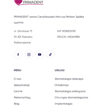
PRIMADENT Iwona Cierplikowska Mariusz Pelikan Spółka
cywilna
ul. Zenitowa 15
NIP: 8133005093
35-301 Rzeszów,
REGON: 690669384
Podkarpackie
MENU
USŁUGI
O nas
Stomatologia dziecięca
Specjalizacje
Ortodoncja
Cennik
Stomatologia estetyczna
Metamorfozy
Chirurgia stomatologiczna
Blog
Implantologia