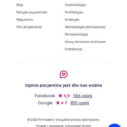
Blog
Implantologia
Polityka prywatności
Profilaktyka
Regulamin
Protetyka
Pliki do pobrania
Stomatologia zachowawcza
Periodontologia
Stawy skroniowo-żuchwowe
Endodoncja
Opinia pacjentów jest dla nas ważna
Facebook
4,9
566 opinii
Google
4.7
850 opinii
© 2020 Primadent. Wszystkie prawa zastrzeżone.
Projekt i realizacja:
Lemonade Studio