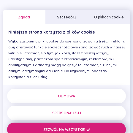
Zgoda
Szczegóły
O plikach cookie
Niniejsza strona korzysta z plików cookie
Wykorzystujemy pliki cookie do spersonalizowania treści i reklam,
aby oferować funkcje społecznościowe i analizować ruch w naszej
witrynie. Informacje o tym, jak korzystasz z naszej witryny,
udostępniamy partnerom społecznościowym, reklamowym i
analitycznym. Partnerzy mogą połączyć te informacje z innymi
danymi otrzymanymi od Ciebie lub uzyskanymi podczas
Pan Jarosław,
korzystania z ich usług.
Badanie tomograficzne, Skany, Sesje fotograficzne,
Wykonanie szablonów chirurgicznych, Usunięcie zębów
w żuchwie, Wszczepienie 6 implantów w żuchwie,
Wykonanie mostu cyrkonowego na belce tytanowej,
ODMOWA
Natychmiastowe obciążenie implantów w żuchwie
mostem tymczasowym, Wizyty kontrolne, Wymiana
mostu tymczasowego na most cyrkonowy po
osteointegracji implantów w żuchwie, Sesja końcowa,
SPERSONALIZUJ
ZEZWÓL NA WSZYSTKIE