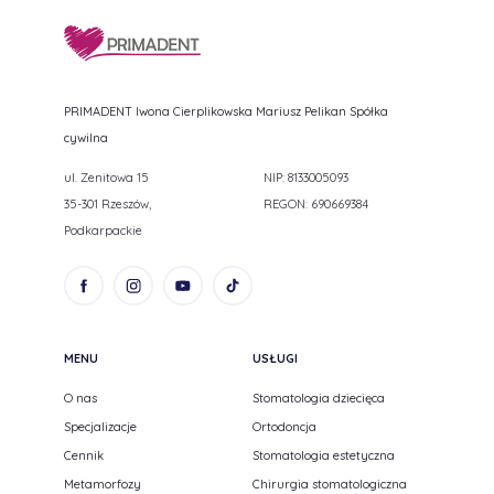
PRIMADENT Iwona Cierplikowska Mariusz Pelikan Spółka
cywilna
ul. Zenitowa 15
NIP: 8133005093
35-301 Rzeszów,
REGON: 690669384
Podkarpackie
MENU
USŁUGI
O nas
Stomatologia dziecięca
Specjalizacje
Ortodoncja
Cennik
Stomatologia estetyczna
Metamorfozy
Chirurgia stomatologiczna