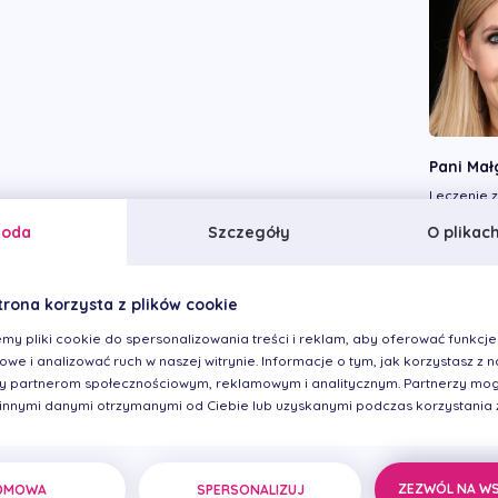
Pani Mał
Leczenie 
gingiwekto
zabiegi hi
goda
Szczegóły
O plikac
wszczepie
koron i l
injection.
trona korzysta z plików cookie
my pliki cookie do spersonalizowania treści i reklam, aby oferować funkcje
we i analizować ruch w naszej witrynie. Informacje o tym, jak korzystasz z na
 partnerom społecznościowym, reklamowym i analitycznym. Partnerzy mog
 innymi danymi otrzymanymi od Ciebie lub uzyskanymi podczas korzystania z 
ZEZWÓL NA W
DMOWA
SPERSONALIZUJ