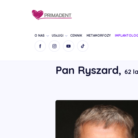
O NAS
USŁUGI
CENNIK
METAMORFOZY
IMPLANTOLOG
STRONA GŁÓWNA
METAMORFOZY
PAN 
Pan Ryszard,
62 l