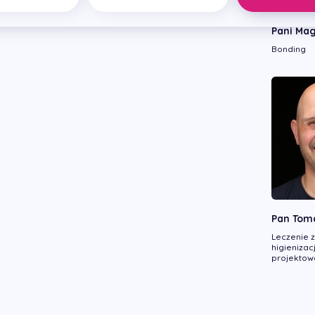
Pani Mag
Bonding
Pan Toma
Leczenie 
higieniza
projektow