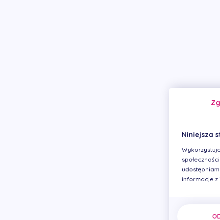
Z
Niniejsza s
Wykorzystuje
społecznościo
udostępniamy
informacje z
O