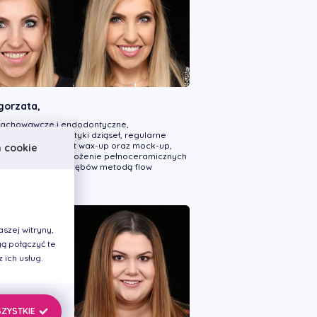
gorzata,
zachowawcze i endodontyczne,
mia - zabieg plastyki dziąseł, regularne
egienizacji, projekt wax-up oraz mock-up,
h cookie
nie implantów, założenie pełnoceramicznych
icówek, odbudowa zębów metodą flow
szej witryny,
ą połączyć te
ich usług.
SZYSTKIE