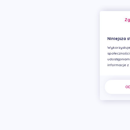
Z
Niniejsza s
Wykorzystuje
społecznościo
udostępniamy
informacje z
O