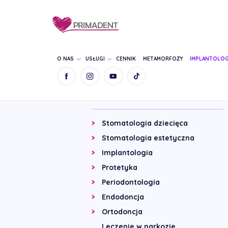
O NAS
USŁUGI
CENNIK
METAMORFOZY
IMPLANTOLOG
Wykonywane zabiegi
Stomatologia dziecięca
Stomatologia estetyczna
Implantologia
Protetyka
Periodontologia
Endodoncja
Ortodoncja
Leczenie w narkozie