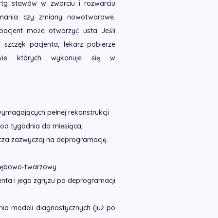
rtg stawów w zwarciu i rozwarciu
złamania czy zmiany nowotworowe.
 pacjent może otworzyć usta Jeśli
 szczęk pacjenta, lekarz pobierze
awie których wykonuje się w
magających pełnej rekonstrukcji
 od tygodnia do miesiąca,
rcza zazwyczaj na deprogramację.
 zębowo-twarzowy.
enta i jego zgryzu po deprogramacji
ia modeli diagnostycznych (już po