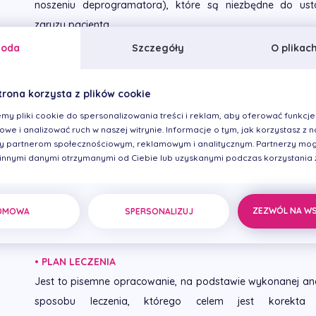
noszeniu deprogramatora), które są niezbędne do ust
zgryzu pacjenta.
goda
Szczegóły
O plikac
• ANALIZA ZWARCIA
Polega na ocenie i sprawdzeniu prawidłowego rozłożeni
trona korzysta z plików cookie
powierzchni zębów, jak również na ocenie p
my pliki cookie do spersonalizowania treści i reklam, aby oferować funkcje
aparatu żucia. Odbywa się na podstawie zdjęć radiologicz
we i analizować ruch w naszej witrynie. Informacje o tym, jak korzystasz z na
pacjenta z analizatorem zębowo-twarzowym DFA, a prze
 partnerom społecznościowym, reklamowym i analitycznym. Partnerzy mog
 innymi danymi otrzymanymi od Ciebie lub uzyskanymi podczas korzystania z 
modele zębów po deprogramacji umieszczone w artyk
uproszczeniu stanowi symulator ruchów żuchwy pacje
rejestrację relacji przestrzennej zębów w stosunku do
ZEZWÓL NA W
DMOWA
SPERSONALIZUJ
w szczególności stawów skroniowo-żuchwowych.
• PLAN LECZENIA
Jest to pisemne opracowanie, na podstawie wykonanej ana
sposobu leczenia, którego celem jest korekta