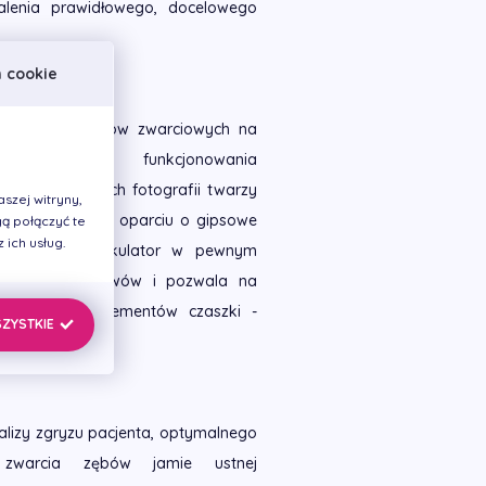
alenia prawidłowego, docelowego
h cookie
a sił i kontaktów zwarciowych na
rawidłowego funkcjonowania
nych i cyfrowych fotografii twarzy
szej witryny,
de wszystkim w oparciu o gipsowe
ą połączyć te
ich usług.
ulatorze. Artykulator w pewnym
nta i pracy stawów i pozwala na
 pozostałych elementów czaszki -
SZYSTKIE
lizy zgryzu pacjenta, optymalnego
 zwarcia zębów jamie ustnej