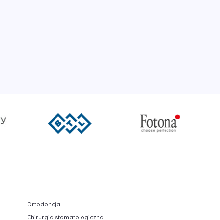
Ortodoncja
Chirurgia stomatologiczna