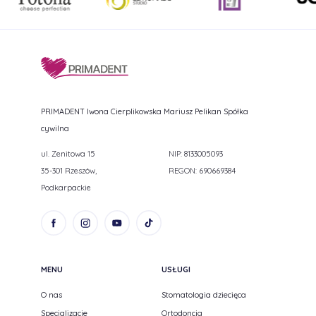
PRIMADENT Iwona Cierplikowska Mariusz Pelikan Spółka
cywilna
ul. Zenitowa 15
NIP: 8133005093
35-301 Rzeszów,
REGON: 690669384
Podkarpackie
MENU
USŁUGI
O nas
Stomatologia dziecięca
Specjalizacje
Ortodoncja