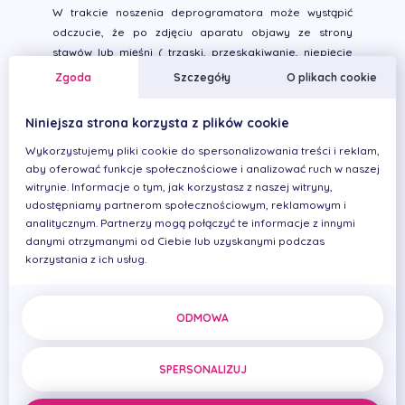
W trakcie noszenia deprogramatora może wystąpić
odczucie, że po zdjęciu aparatu objawy ze strony
stawów lub mięśni ( trzaski, przeskakiwanie, niepięcie
mięśni) nasilają się; jest to stan przejściowy i minie
Zgoda
Szczegóły
O plikach cookie
po zakończeniu noszenia deprogramatora; nie należy
przestawać użytkować deprogramatora z tego powodu.
Niniejsza strona korzysta z plików cookie
Wykorzystujemy pliki cookie do spersonalizowania treści i reklam,
Jak bardzo zmieni się mój zgryz?
aby oferować funkcje społecznościowe i analizować ruch w naszej
Zmiana w zgryzie jest niewielka, choć ulga, jaką
witrynie. Informacje o tym, jak korzystasz z naszej witryny,
odczuwa pacjent może być ogromna.
udostępniamy partnerom społecznościowym, reklamowym i
Zmiana w zgryzie jest chwilowa - zgryz wróci do dawnej
analitycznym. Partnerzy mogą połączyć te informacje z innymi
postaci już po kilku godzinach od wyjęcia z ust aparatu.
danymi otrzymanymi od Ciebie lub uzyskanymi podczas
korzystania z ich usług.
W jaki sposób powinienem dbać o deprogramator?
Deprogramator należy czyścić podczas mycia własnych
ODMOWA
zębów. Należy delikatnie myć aparat szczoteczką i
pastą do zębów, pamiętając o dokładnym wypłukaniu
SPERSONALIZUJ
go ciepłą wodą po umyciu. W czasie gdy
deprogramator pozostaje poza jamą ustną, należy