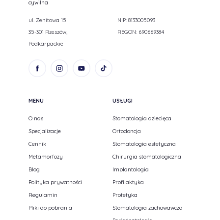
cywilna
ul. Zenitowa 15
NIP: 8133005093
35-301 Rzeszów,
REGON: 690669384
Podkarpackie
MENU
USŁUGI
O nas
Stomatologia dziecięca
Specjalizacje
Ortodoncja
Cennik
Stomatologia estetyczna
Metamorfozy
Chirurgia stomatologiczna
Blog
Implantologia
Polityka prywatności
Profilaktyka
Regulamin
Protetyka
Pliki do pobrania
Stomatologia zachowawcza