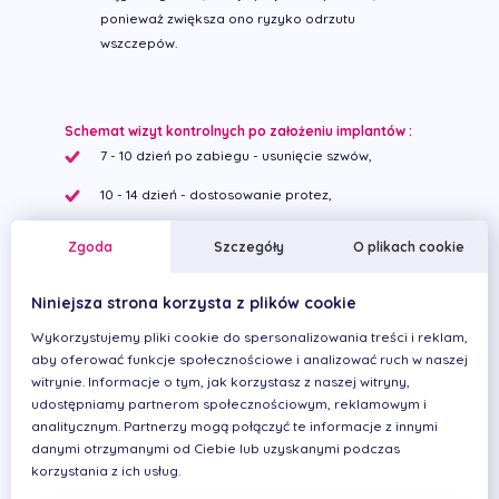
ponieważ zwiększa ono ryzyko odrzutu
wszczepów.
Schemat wizyt kontrolnych po założeniu implantów :
7 - 10 dzień po zabiegu - usunięcie szwów,
10 - 14 dzień - dostosowanie protez,
cztery następne wizyty kontrolne co 4 tygodnie
Zgoda
Szczegóły
O plikach cookie
przez okres gojenia, który w przypadku żuchwy
wynosi 2 - 3 miesiące, a w przypadku szczęki
Niniejsza strona korzysta z plików cookie
górnej 2-4 miesiące.
Wykorzystujemy pliki cookie do spersonalizowania treści i reklam,
aby oferować funkcje społecznościowe i analizować ruch w naszej
witrynie. Informacje o tym, jak korzystasz z naszej witryny,
Lekarze z dziedziny Implantologia
udostępniamy partnerom społecznościowym, reklamowym i
analitycznym. Partnerzy mogą połączyć te informacje z innymi
danymi otrzymanymi od Ciebie lub uzyskanymi podczas
korzystania z ich usług.