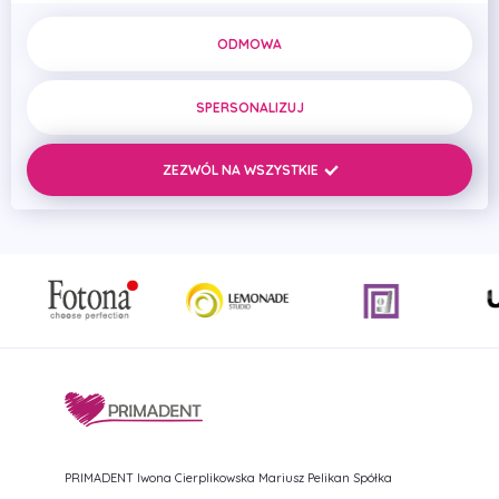
ODMOWA
SPERSONALIZUJ
Iwona
Marek Adwent
Andrzej Pawelec
Michał 
Cierplikowska
Główny
Lekarz stomatolog
Lekarz s
Implantolog
Właścicielka
ZEZWÓL NA WSZYSTKIE
placówki, Dyrektor
medyczny
PRIMADENT Iwona Cierplikowska Mariusz Pelikan Spółka