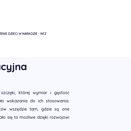
ENIE DZIECI W NARKOZIE - NFZ
EDIMPLANTACYJNA
acyjna
zczęki, której wymiar i gęstość
ało wskazania do ich stosowania.
antów wszędzie tam, gdzie są one
ło się to możliwe dzięki rozwojowi