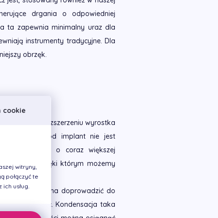
z jest, stosowany również w naszej
erujące drgania o odpowiedniej
gia ta zapewnia minimalny uraz dla
ewniają instrumenty tradycyjne. Dla
iejszy obrzęk.
h cookie
rstwy kości i rozszerzeniu wyrostka
nt. Miejsce pod implant nie jest
nymi "klinami" o coraz większej
osteotomami, dzięki którym możemy
szej witryny,
ą połączyć te
ich usług.
osteotomów można doprowadzić do
 miejscowo kość. Kondensacja taka