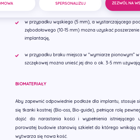
zwiększa pierwotną stabilizację implantu. Stosując techni
ZEZWÓL NA W
DMOWA
SPERSONALIZUJ
następujące wyniki:
w przypadku wąskiego (5 mm), a wystarczającego po
zębodołowego (10-15 mm) można uzyskać poszerzenie 
implantację,
w przypadku braku miejsca w "wymiarze pionowym” w 
szczękowej można unieść jej dno o ok. 3-5 mm używają
BIOMATERIAŁY
Aby zapewnić odpowiednie podłoże dla implantu, stosuje s
się tkanki kostnej (Bio-oss, Bio-guide), pełniące rolę pew
dojść do narastania kości i wypełnienia istniejącego u
porowatej budowie stanowią szkielet do którego wnikają 
wytwarza się nowa kość.