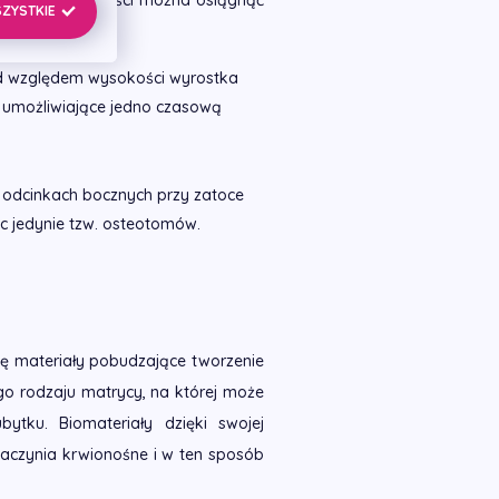
kę rozprężania kości można osiągnąć
SZYSTKIE
d względem wysokości wyrostka
umożliwiające jedno czasową
odcinkach bocznych przy zatoce
c jedynie tzw. osteotomów.
ię materiały pobudzające tworzenie
nego rodzaju matrycy, na której może
bytku. Biomateriały dzięki swojej
naczynia krwionośne i w ten sposób