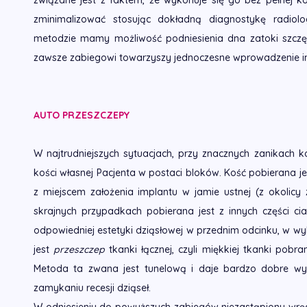
związane jest z faktem, że wykonuje się go bez pełnej k
zminimalizować stosując dokładną diagnostykę radiolo
metodzie mamy możliwość podniesienia dna zatoki szcz
zawsze zabiegowi towarzyszy jednoczesne wprowadzenie i
AUTO PRZESZCZEPY
W najtrudniejszych sytuacjach, przy znacznych zanikach ko
kości własnej Pacjenta w postaci bloków. Kość pobierana je
z miejscem założenia implantu w jamie ustnej (z okolicy
skrajnych przypadkach pobierana jest z innych części cia
odpowiedniej estetyki dziąsłowej w przednim odcinku, w
jest
przeszczep
tkanki łącznej, czyli miękkiej tkanki pob
Metoda ta zwana jest tunelową i daje bardzo dobre wyn
zamykaniu recesji dziąseł.