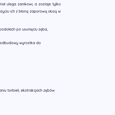
ał ulega zanikowi, a zostaje tylko
życiu ich z błoną zaporową służą w
odołach po usunięciu zęba,
ub odbudowy wyrostka do
niu torbieli, ekstrakcjach zębów