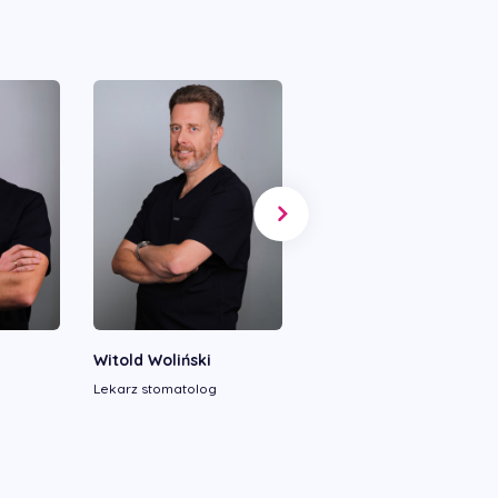
Witold Woliński
Maksim Zhachko
Lekarz stomatolog
Lekarz stomatolog