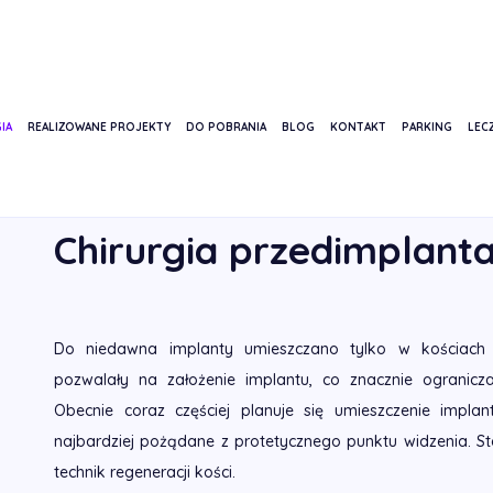
IA
REALIZOWANE PROJEKTY
DO POBRANIA
BLOG
KONTAKT
PARKING
LECZ
STRONA GŁÓWNA
USŁUGI
IMPLANTOLOGIA
CHIRURGIA PRZ
Chirurgia przedimplant
Do niedawna implanty umieszczano tylko w kościach s
pozwalały na założenie implantu, co znacznie ogranicz
Obecnie coraz częściej planuje się umieszczenie impl
najbardziej pożądane z protetycznego punktu widzenia. Sta
technik regeneracji kości.