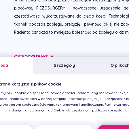
W odniesieniu do powyższych zabiegów niezastąpiony wręc
placówce, PIEZOSURGERY - nowoczesne urządzenie gen
częstotliwości wykorzystywane do cięcia kości. Technolo
tkanek podczas zabiegu, precyzję i pewność jakiej nie zap
Pacjenta oznacza to mniejszą bolesność po zabiegu oraz mn
OSTEODYSTRAKCJA
goda
Szczegóły
O plikac
Dystrakcja kości jest zabiegiem polegającym na nacięciu wa
kostnego w miejscu, gdzie planujemy wprowadzić impla
trona korzysta z plików cookie
operowane wiertłami, a specjalnymi ręcznie wprowadza
my pliki cookie do spersonalizowania treści i reklam, aby oferować funkcje
średnicy. Pewną odmianą osteodystrakcji jest praca z 
we i analizować ruch w naszej witrynie. Informacje o tym, jak korzystasz z na
 partnerom społecznościowym, reklamowym i analitycznym. Partnerzy mog
rozszerzyć wyrostek kostny w miejscu przyszłego implantu.
 innymi danymi otrzymanymi od Ciebie lub uzyskanymi podczas korzystania z 
Polega ona na tym, że operując zestawem specjalnych 
opracowania łoża pod implant, jednocześnie kondensując