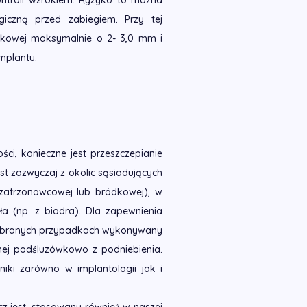
ontroli wzrokiem. Ryzyko to można
giczną przed zabiegiem. Przy tej
ękowej maksymalnie o 2- 3,0 mm i
mplantu.
ści, konieczne jest przeszczepianie
st zazwyczaj z okolic sąsiadujących
 zatrzonowcowej lub bródkowej), w
ła (np. z biodra). Dla zapewnienia
 wybranych przypadkach wykonywany
ranej podśluzówkowo z podniebienia.
iki zarówno w implantologii jak i