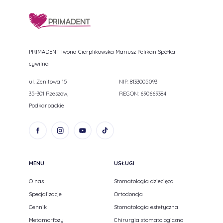
PRIMADENT Iwona Cierplikowska Mariusz Pelikan Spółka
cywilna
ul. Zenitowa 15
NIP: 8133005093
35-301 Rzeszów,
REGON: 690669384
Podkarpackie
MENU
USŁUGI
O nas
Stomatologia dziecięca
Specjalizacje
Ortodoncja
Cennik
Stomatologia estetyczna
Metamorfozy
Chirurgia stomatologiczna