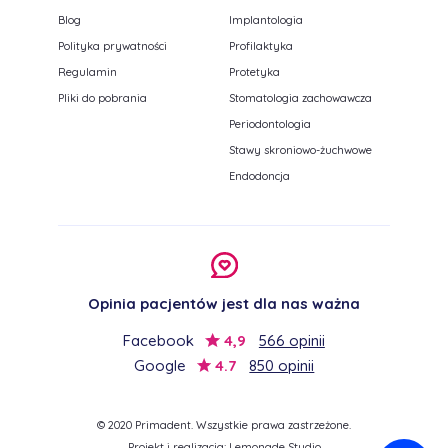
Blog
Implantologia
Polityka prywatności
Profilaktyka
Regulamin
Protetyka
Pliki do pobrania
Stomatologia zachowawcza
Periodontologia
Stawy skroniowo-żuchwowe
Endodoncja
Opinia pacjentów jest dla nas ważna
Facebook
4,9
566 opinii
Google
4.7
850 opinii
© 2020 Primadent. Wszystkie prawa zastrzeżone.
Projekt i realizacja:
Lemonade Studio