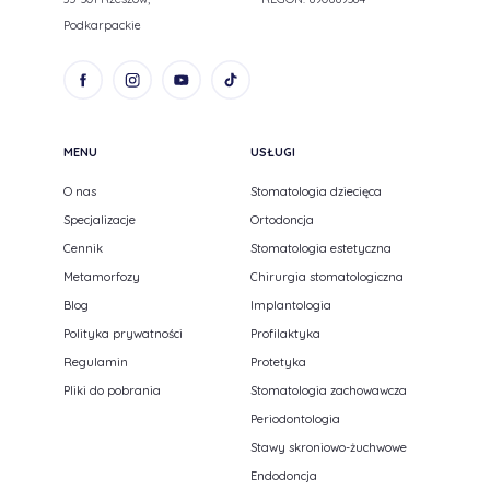
Podkarpackie
MENU
USŁUGI
O nas
Stomatologia dziecięca
Specjalizacje
Ortodoncja
Cennik
Stomatologia estetyczna
Metamorfozy
Chirurgia stomatologiczna
Blog
Implantologia
Polityka prywatności
Profilaktyka
Regulamin
Protetyka
Pliki do pobrania
Stomatologia zachowawcza
Periodontologia
Stawy skroniowo-żuchwowe
Endodoncja