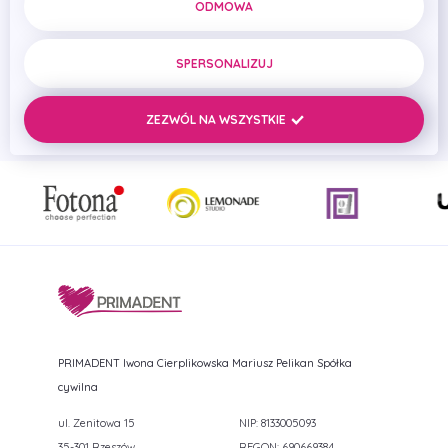
ODMOWA
szybkość procesu zabiegowego w implantologii dzięki
lepszemu zdiagnozowaniu sytuacji klinicznej i
sprawniejszemu przebiegowi procesu leczenia
SPERSONALIZUJ
implantoprotetycznego.
ZEZWÓL NA WSZYSTKIE
PRIMADENT Iwona Cierplikowska Mariusz Pelikan Spółka
cywilna
ul. Zenitowa 15
NIP: 8133005093
35-301 Rzeszów,
REGON: 690669384