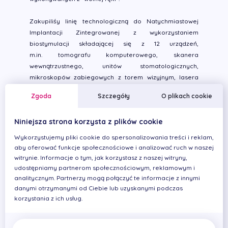
Zakupiliśy linię technologiczną do Natychmiastowej
Implantacji Zintegrowanej z wykorzystaniem
biostymulacji składającej się z 12 urządzeń,
m.in. tomografu komputerowego, skanera
wewnątrzustnego, unitów stomatologicznych,
mikroskopów zabiegowych z torem wizyjnym, lasera
zabiegowego, separatora komórkowego oraz skanera
Zgoda
Szczegóły
O plikach cookie
modeli, frezarek, pieca do synteryzacji.
Dzięki temu mamy mozłiwość wykonywania
Niniejsza strona korzysta z plików cookie
zindywidualizowanych łączników tymczasowych do
implantów z PMMA i PEEK. Przy użyciu
separatora
Wykorzystujemy pliki cookie do spersonalizowania treści i reklam,
komórkowego Medifuge z wirówką HCG jesteśmy w
aby oferować funkcje społecznościowe i analizować ruch w naszej
stanie wytworzyć autologiczne
czynniki wzrostu
witrynie. Informacje o tym, jak korzystasz z naszej witryny,
CGF,
które regulują złożone procesy gojenia się ran i
udostępniamy partnerom społecznościowym, reklamowym i
analitycznym. Partnerzy mogą połączyć te informacje z innymi
bez skutków ubocznych zwiększają zdolności gojące
danymi otrzymanymi od Ciebie lub uzyskanymi podczas
organizmu. Czynniki
gojace CGF z powodzeniem
korzystania z ich usług.
wykorzystujemy do biostymulacji w protokole
Natychmiastowej Implantacji Zintegrowanej.
Nowa technologia implantologiczna poprawia komfort i