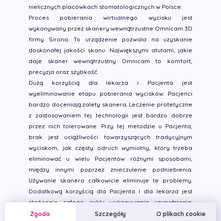
nielicznych placówkach stomatologicznych w Polsce.
Proces pobierania wirtualnego wycisku jest
wykonywany przez skanery wewnątrzustne Omnicam 3D
firmy Sirona. To urządzenie pozwala na uzyskanie
doskonałej jakości skanu. Największymi atutami, jakie
daje skaner wewnątrzustny Omnicam to komfort,
precyzja oraz szybkość.
Dużą korzyścią dla lekarza i Pacjenta jest
wyeliminowanie etapu pobierania wycisków. Pacjenci
bardzo doceniają zalety skanera. Leczenie protetyczne
z zastosowaniem tej technologii jest bardzo dobrze
przez nich tolerowane. Przy tej metodzie u Pacjenta,
brak jest uciążliwości towarzyszących tradycyjnym
wyciskom, jak częsty odruch wymiotny, który trzeba
eliminować u wielu Pacjentów różnymi sposobami,
między innymi poprzez znieczulenie podniebienia.
Używanie skanera całkowicie eliminuje te problemy.
Dodatkową korzyścią dla Pacjenta i dla lekarza jest
skrócenie całego cyklu wykonywania uzupełnienia.
Korzyści z pracy ze skanerem wewnatrzustnym
to
Zgoda
Szczegóły
O plikach cookie