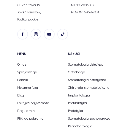
ul. Zenitowa 15
NIP: 8133005093
35-301 Rzeszów,
REGON: 690669384
Podkarpackie
MENU
USŁUGI
O nas
Stomatologia dziecięca
Specjalizacje
Ortodoncja
Cennik
Stomatologia estetyczna
Metamorfozy
Chirurgia stomatologiczna
Blog
Implantologia
Polityka prywatności
Profilaktyka
Regulamin
Protetyka
Pliki do pobrania
Stomatologia zachowawcza
Periodontologia