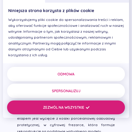
przede wszystkim precyzja, dokładność odwzorowania,
a co się z tym wiąże większa szczelność i trwałość prac
Niniejsza strona korzysta z plików cookie
protetycznych.
Wykorzystujemy pliki cookie do spersonalizowania treści i reklam,
Cyfrowy wycisk jest wykorzystywany do wykonania
aby oferować funkcje społecznościowe i analizować ruch w naszej
precyzyjnych uzupełnień protetycznych w technice
witrynie. Informacje o tym, jak korzystasz z naszej witryny,
CAD/CAM Cerec: koron, licówek, wkładów, nakładów,
udostępniamy partnerom społecznościowym, reklamowym i
prac opartych na wielu filarach oraz łączników do
analitycznym. Partnerzy mogą połączyć te informacje z innymi
implantów. System ten pozwala na wykonywanie
danymi otrzymanymi od Ciebie lub uzyskanymi podczas
najwyższej jakości uzupełnień protetycznych.
korzystania z ich usług.
Zaawansowana technologia obrazowania 3D umożliwia
szybkie i precyzyjne wytworzenie uzupełnień
protetycznych, takich jak: licówki i korony, inlay i onlay
ODMOWA
oraz wielopunktowe mosty. Rosnąca popularność, jaką
cieszy się ta technologia, to zasługa zastąpienia
SPERSONALIZUJ
tradycyjnych wycisków skanowaniem wewnątrzustnym,
pozwalającym znacząco skrócić czas oczekiwania na
uzupełnienie protetyczne. Cały proces projektowania
ZEZWÓL NA WSZYSTKIE
wraz ze skanowaniem trwa bardzo krótko. Kolejnym
etapem jest wycięcie z kostki porcelanowej odbudowy
protetycznej, w cyfrowej frezarce, która formuje
rekonstrukcję na podstawie wirtualnego modelu.