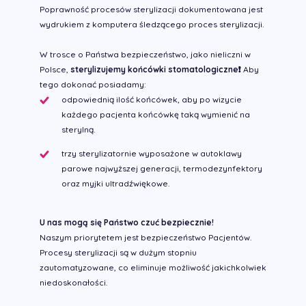
Poprawność procesów sterylizacji dokumentowana jest
wydrukiem z komputera śledzącego proces sterylizacji.
W trosce o Państwa bezpieczeństwo, jako nieliczni w
Polsce,
sterylizujemy końcówki stomatologiczne❗️
Aby
tego dokonać posiadamy:
odpowiednią ilość końcówek, aby po wizycie
każdego pacjenta końcówkę taką wymienić na
sterylną.
trzy sterylizatornie wyposażone w autoklawy
parowe najwyższej generacji, termodezynfektory
oraz myjki ultradźwiękowe.
U nas mogą się Państwo czuć bezpiecznie!
Naszym priorytetem jest bezpieczeństwo Pacjentów.
Procesy sterylizacji są w dużym stopniu
zautomatyzowane, co eliminuje możliwość jakichkolwiek
niedoskonałości.