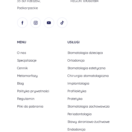
35-301 Rzeszów,
REGON: 690669384
Podkarpackie
MENU
USŁUGI
O nas
Stomatologia dziecięca
Specjalizacje
Ortodoncja
Cennik
Stomatologia estetyczna
Metamorfozy
Chirurgia stomatologiczna
Blog
Implantologia
Polityka prywatności
Profilaktyka
Regulamin
Protetyka
Pliki do pobrania
Stomatologia zachowawcza
Periodontologia
Stawy skroniowo-żuchwowe
Endodoncja