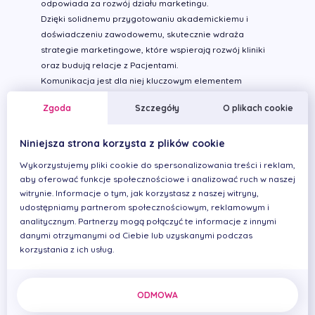
odpowiada za rozwój działu marketingu.
Dzięki solidnemu przygotowaniu akademickiemu i
doświadczeniu zawodowemu, skutecznie wdraża
strategie marketingowe, które wspierają rozwój kliniki
oraz budują relacje z Pacjentami.
Komunikacja jest dla niej kluczowym elementem
codziennej pracy.
Zgoda
Szczegóły
O plikach cookie
Dba o to, aby każdy przekaz był jasny, zrozumiały i
odpowiadał na potrzeby odbiorców. Jej działania
Niniejsza strona korzysta z plików cookie
obejmują szeroki zakres – od zarządzania kampaniami
w mediach społecznościowych, przez tworzenie treści,
Wykorzystujemy pliki cookie do spersonalizowania treści i reklam,
aż po budowanie wizerunku kliniki w mediach.
aby oferować funkcje społecznościowe i analizować ruch w naszej
Stałe doskonalenie umiejętności oraz śledzenie
witrynie. Informacje o tym, jak korzystasz z naszej witryny,
najnowszych trendów w marketingu i komunikacji
udostępniamy partnerom społecznościowym, reklamowym i
pozwalają na skuteczne dostosowywanie strategii do
analitycznym. Partnerzy mogą połączyć te informacje z innymi
danymi otrzymanymi od Ciebie lub uzyskanymi podczas
dynamicznie zmieniającego się rynku.
korzystania z ich usług.
Wolny czas spędza najchętniej z rodziną, a także na
siłowni, gdzie dba o zdrowie i formę.
ODMOWA