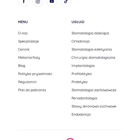
MENU
USŁUGI
O nas
Stomatologia dziecięca
Specjalizacje
Ortodoncja
Cennik
Stomatologia estetyczna
Metamorfozy
Chirurgia stomatologiczna
Blog
Implantologia
Polityka prywatności
Profilaktyka
Regulamin
Protetyka
Pliki do pobrania
Stomatologia zachowawcza
Periodontologia
Stawy skroniowo-żuchwowe
Endodoncja