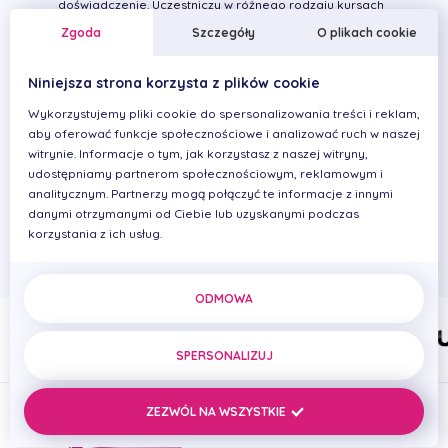
doświadczenie. Uczestniczy w różnego rodzaju kursach
specjalistycznych podnoszące kwalifikacje z zakresu
Zgoda
Szczegóły
O plikach cookie
stomatologii oraz kursach językowych.
Niniejsza strona korzysta z plików cookie
Szczęśliwa mężatka. Prywatnie lubi aktywnie spędzać
Wykorzystujemy pliki cookie do spersonalizowania treści i reklam,
czas, podróżując po górach, jeżdżąc na rowerze i
aby oferować funkcje społecznościowe i analizować ruch w naszej
grając w piłkę siatkową, tenisa stołowego oraz
witrynie. Informacje o tym, jak korzystasz z naszej witryny,
ziemnego. W swojej miejscowości udziela się przy
udostępniamy partnerom społecznościowym, reklamowym i
organizowani pikników rekreacyjno-sportowych. Od
analitycznym. Partnerzy mogą połączyć te informacje z innymi
czasu do czasu chętnie sięga po aparat fotograficzny,
danymi otrzymanymi od Ciebie lub uzyskanymi podczas
którym dokumentuje swoje wycieczki i życie rodziny
korzystania z ich usług.
oraz znajomych.
ODMOWA
SPERSONALIZUJ
ZEZWÓL NA WSZYSTKIE