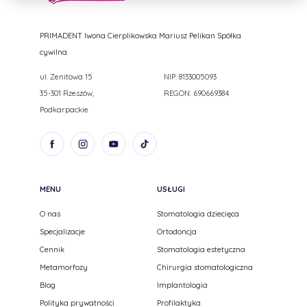
PRIMADENT Iwona Cierplikowska Mariusz Pelikan Spółka
cywilna
ul. Zenitowa 15
NIP: 8133005093
35-301 Rzeszów,
REGON: 690669384
Podkarpackie
MENU
USŁUGI
O nas
Stomatologia dziecięca
Specjalizacje
Ortodoncja
Cennik
Stomatologia estetyczna
Metamorfozy
Chirurgia stomatologiczna
Blog
Implantologia
Polityka prywatności
Profilaktyka