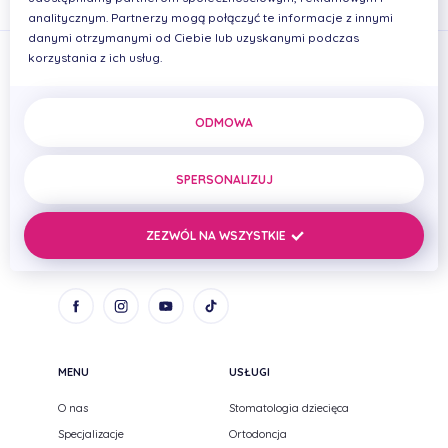
analitycznym. Partnerzy mogą połączyć te informacje z innymi
danymi otrzymanymi od Ciebie lub uzyskanymi podczas
korzystania z ich usług.
ODMOWA
PRIMADENT Iwona Cierplikowska Mariusz Pelikan Spółka
cywilna
SPERSONALIZUJ
ul. Zenitowa 15
NIP: 8133005093
35-301 Rzeszów,
REGON: 690669384
ZEZWÓL NA WSZYSTKIE
Podkarpackie
MENU
USŁUGI
O nas
Stomatologia dziecięca
Specjalizacje
Ortodoncja