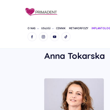
O NAS
USŁUGI
CENNIK
METAMORFOZY
IMPLANTOLOG
STRONA GŁÓWNA
NASZ ZESPÓŁ
ANNA 
Anna Tokarska