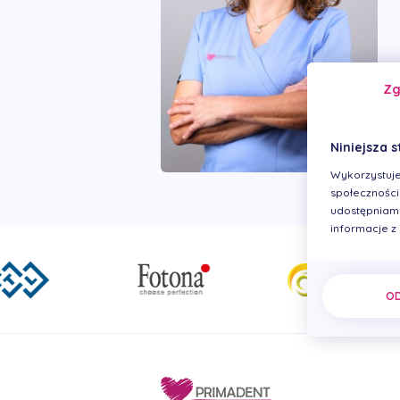
Z
Niniejsza s
Wykorzystuje
społecznościo
udostępniamy
informacje z
O