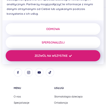
analitycznym. Partnerzy mogą połączyć te informacje z innymi
danymi otrzymanymi od Ciebie lub uzyskanymi podczas
korzystania z ich usług.
ODMOWA
PRIMADENT Iwona Cierplikowska Mariusz Pelikan Spółka
cywilna
SPERSONALIZUJ
ul. Zenitowa 15
NIP: 8133005093
35-301 Rzeszów,
REGON: 690669384
ZEZWÓL NA WSZYSTKIE
Podkarpackie
MENU
USŁUGI
O nas
Stomatologia dziecięca
Specjalizacje
Ortodoncja