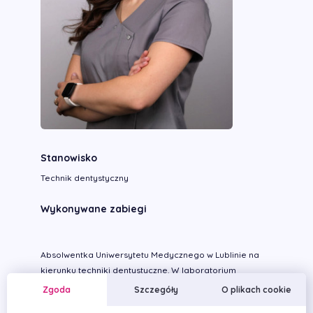
Stanowisko
Technik dentystyczny
Wykonywane zabiegi
Absolwentka Uniwersytetu Medycznego w Lublinie na
kierunku techniki dentystyczne. W laboratorium
Primalab spełnia się na dziale ceramiki, wykańczając
Zgoda
Szczegóły
O plikach cookie
stałe oraz tymczasowe uzupełnienia protetyczne. Swoją