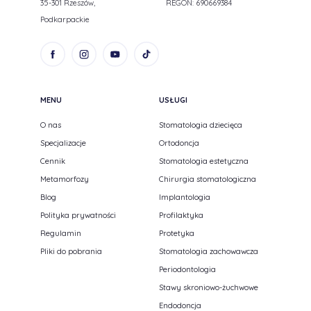
35-301 Rzeszów,
REGON: 690669384
Podkarpackie
MENU
USŁUGI
O nas
Stomatologia dziecięca
Specjalizacje
Ortodoncja
Cennik
Stomatologia estetyczna
Metamorfozy
Chirurgia stomatologiczna
Blog
Implantologia
Polityka prywatności
Profilaktyka
Regulamin
Protetyka
Pliki do pobrania
Stomatologia zachowawcza
Periodontologia
Stawy skroniowo-żuchwowe
Endodoncja