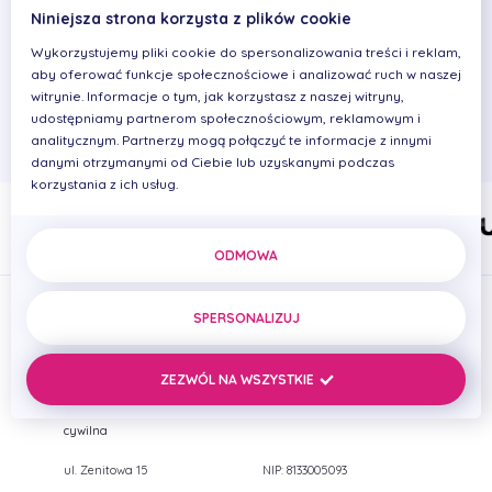
pracę wykonuje z entuzjazmem i przyjemnością, a
Niniejsza strona korzysta z plików cookie
największą satysfakcję sprawia jej zadowolenie i
Wykorzystujemy pliki cookie do spersonalizowania treści i reklam,
uśmiech pacjentów.
aby oferować funkcje społecznościowe i analizować ruch w naszej
witrynie. Informacje o tym, jak korzystasz z naszej witryny,
Wolne chwile spędza z przyjaciółmi i rodziną, lubi
udostępniamy partnerom społecznościowym, reklamowym i
wykonywać artystyczne prace manualne.
analitycznym. Partnerzy mogą połączyć te informacje z innymi
danymi otrzymanymi od Ciebie lub uzyskanymi podczas
korzystania z ich usług.
ODMOWA
SPERSONALIZUJ
ZEZWÓL NA WSZYSTKIE
PRIMADENT Iwona Cierplikowska Mariusz Pelikan Spółka
cywilna
ul. Zenitowa 15
NIP: 8133005093