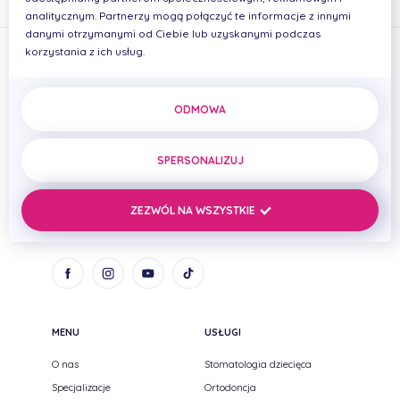
analitycznym. Partnerzy mogą połączyć te informacje z innymi
danymi otrzymanymi od Ciebie lub uzyskanymi podczas
korzystania z ich usług.
ODMOWA
PRIMADENT Iwona Cierplikowska Mariusz Pelikan Spółka
cywilna
SPERSONALIZUJ
ul. Zenitowa 15
NIP: 8133005093
35-301 Rzeszów,
REGON: 690669384
ZEZWÓL NA WSZYSTKIE
Podkarpackie
MENU
USŁUGI
O nas
Stomatologia dziecięca
Specjalizacje
Ortodoncja