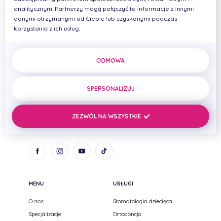
analitycznym. Partnerzy mogą połączyć te informacje z innymi
danymi otrzymanymi od Ciebie lub uzyskanymi podczas
korzystania z ich usług.
ODMOWA
PRIMADENT Iwona Cierplikowska Mariusz Pelikan Spółka
cywilna
SPERSONALIZUJ
ul. Zenitowa 15
NIP: 8133005093
35-301 Rzeszów,
REGON: 690669384
ZEZWÓL NA WSZYSTKIE
Podkarpackie
MENU
USŁUGI
O nas
Stomatologia dziecięca
Specjalizacje
Ortodoncja