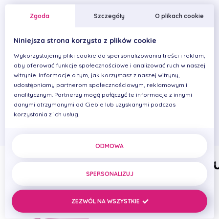
Jej główna zaleta to dobra organizacja pracy w
Zgoda
Szczegóły
O plikach cookie
gabinecie i współpraca z lekarzem dentystą. Sprawia jej
to wiele satysfakcji i zadowolenia. Czynnie asystuje przy
Niniejsza strona korzysta z plików cookie
zabiegach w znieczuleniu ogólnym zarówno dzieci, jak i
Wykorzystujemy pliki cookie do spersonalizowania treści i reklam,
dorosłych. Praca przy zabiegach endodontycznych
aby oferować funkcje społecznościowe i analizować ruch w naszej
oraz chirurgicznych z zakresu periodontologii pozwala
witrynie. Informacje o tym, jak korzystasz z naszej witryny,
jej na rozwijanie się w różnych dziedzinach stomatologii.
udostępniamy partnerom społecznościowym, reklamowym i
analitycznym. Partnerzy mogą połączyć te informacje z innymi
Do życia podchodzi z uśmiechem na twarzy i dużym
danymi otrzymanymi od Ciebie lub uzyskanymi podczas
optymizmem. Jej pasja to jazda na rowerze,
korzystania z ich usług.
narciarstwo oraz książki kryminalne.
ODMOWA
SPERSONALIZUJ
ZEZWÓL NA WSZYSTKIE