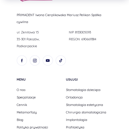
PRIMADENT Iwona Cierplikowska Mariusz Pelikan Spółka
cywilna
ul. Zenitowa 15
NIP: 8133005093
35-301 Rzeszów,
REGON: 690669384
Podkarpackie
MENU
USŁUGI
O nas
Stomatologia dziecięca
Specjalizacje
Ortodoncja
Cennik
Stomatologia estetyczna
Metamorfozy
Chirurgia stomatologiczna
Blog
Implantologia
Polityka prywatności
Profilaktyka