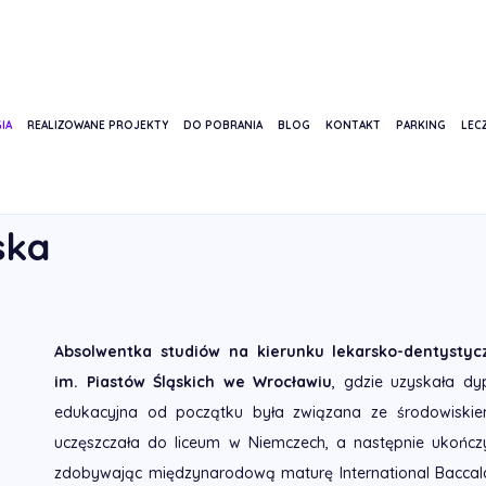
IA
REALIZOWANE PROJEKTY
DO POBRANIA
BLOG
KONTAKT
PARKING
LECZ
IERPLIKOWSKA
ska
Absolwentka studiów na kierunku lekarsko-dentyst
im. Piastów Śląskich we Wrocławiu
, gdzie uzyskała dy
edukacyjna od początku była związana ze środowiski
uczęszczała do liceum w Niemczech, a następnie ukończy
zdobywając międzynarodową maturę International Baccala