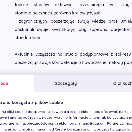
trakcie studiów aktywnie uczestniczyła w licznyc
stomatologicznych, zarówno krajowych, jak
i zagranicznych, poszerzając swoją wiedzę oraz umieję
doskonali swoje kwalifikacje, aby zapewnić pacjento
standardami.
Aktualnie uczęszcza na studia podyplomowe z zakresu
poszerzając swoje kompetencje o nowoczesne metody popraw
Na co dzień zajmuje
się stomatologią zachowawczą oraz
goda
Szczegóły
O plikac
pracy koncentruje się na kompleksowym podejściu do pacje
leczenia, ale również o komfort i poczucie bezpiec
trona korzysta z plików cookie
najmłodszymi pacjentami.
my pliki cookie do spersonalizowania treści i reklam, aby oferować funkcje
we i analizować ruch w naszej witrynie. Informacje o tym, jak korzystasz z na
Szczególną uwagę poświęca profilaktyce oraz budo
 partnerom społecznościowym, reklamowym i analitycznym. Partnerzy mog
stomatologicznych u dzieci, co pozwala kształtować zdrowe
 innymi danymi otrzymanymi od Ciebie lub uzyskanymi podczas korzystania z 