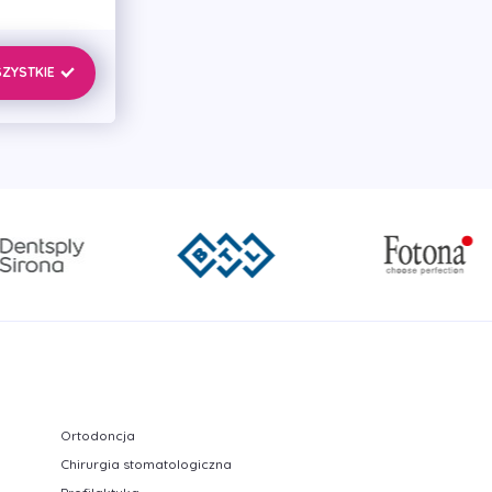
i
SZYSTKIE
wcza
Ortodoncja
Chirurgia stomatologiczna