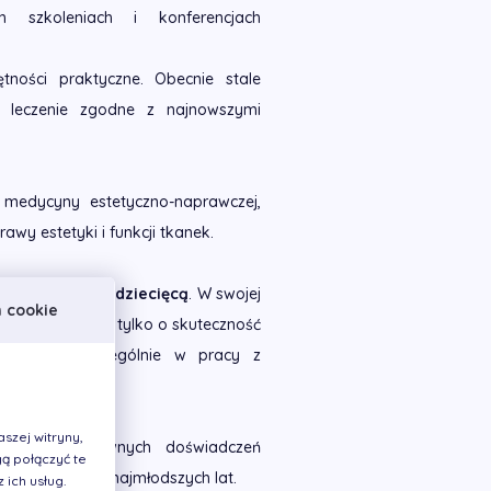
h szkoleniach i konferencjach
tności praktyczne. Obecnie stale
m leczenie zgodne z najnowszymi
 medycyny estetyczno-naprawczej,
y estetyki i funkcji tkanek.
 stomatologią dziecięcą
. W swojej
h cookie
nta, dbając nie tylko o skuteczność
zeństwa – szczególnie w pracy z
szej witryny,
waniu pozytywnych doświadczeń
ą połączyć te
 nawyki już od najmłodszych lat.
ich usług.