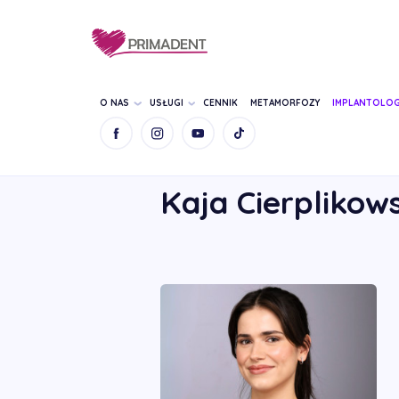
O NAS
USŁUGI
CENNIK
METAMORFOZY
IMPLANTOLOG
STRONA GŁÓWNA
NASZ ZESPÓŁ
KAJA C
Kaja Cierplikow