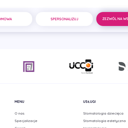
Stanowisko
Wykonywane zabieg
ZEZWÓL NA W
DMOWA
SPERSONALIZUJ
Lekarz stomatolog
Stomatologia zachowa
MENU
USŁUGI
O nas
Stomatologia dziecięca
Specjalizacje
Stomatologia estetyczna