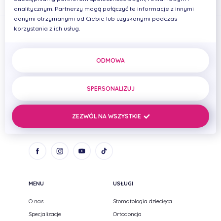
analitycznym. Partnerzy mogą połączyć te informacje z innymi
danymi otrzymanymi od Ciebie lub uzyskanymi podczas
korzystania z ich usług.
ODMOWA
PRIMADENT Iwona Cierplikowska Mariusz Pelikan Spółka
cywilna
SPERSONALIZUJ
ul. Zenitowa 15
NIP: 8133005093
35-301 Rzeszów,
REGON: 690669384
ZEZWÓL NA WSZYSTKIE
Podkarpackie
MENU
USŁUGI
O nas
Stomatologia dziecięca
Specjalizacje
Ortodoncja