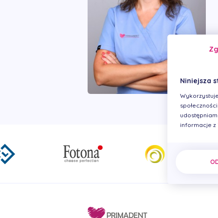
Z
Niniejsza s
Wykorzystuje
społecznościo
udostępniamy
informacje z
O