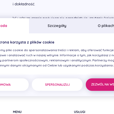
i dokładność.
W wolnym czasie poświęca się ogrodnictwie, czytaniu książe
goda
Szczegóły
O plikac
Stanowisko
trona korzysta z plików cookie
Asystentka stomatologiczna
my pliki cookie do spersonalizowania treści i reklam, aby oferować funkcje
we i analizować ruch w naszej witrynie. Informacje o tym, jak korzystasz z na
 partnerom społecznościowym, reklamowym i analitycznym. Partnerzy mog
 innymi danymi otrzymanymi od Ciebie lub uzyskanymi podczas korzystania z 
ZEZWÓL NA W
DMOWA
SPERSONALIZUJ
MENU
USŁUGI