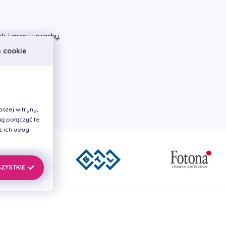
k i grze w szachy.
h cookie
szej witryny,
ą połączyć te
ich usług.
SZYSTKIE