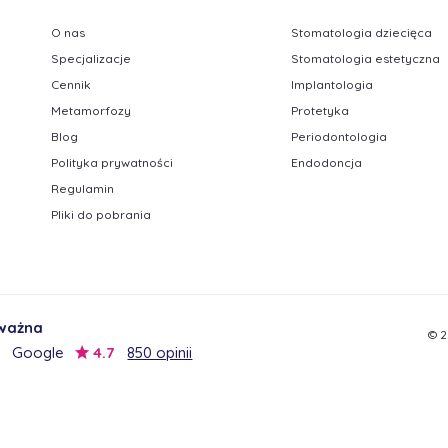
O nas
Stomatologia dziecięca
Specjalizacje
Stomatologia estetyczna
Cennik
Implantologia
Metamorfozy
Protetyka
Blog
Periodontologia
Polityka prywatności
Endodoncja
Regulamin
Pliki do pobrania
 ważna
© 2
Google
4.7
850 opinii