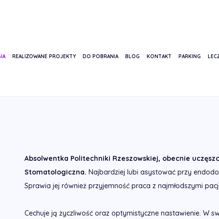
IA
REALIZOWANE PROJEKTY
DO POBRANIA
BLOG
KONTAKT
PARKING
LECZ
A MIKRUT
Absolwentka Politechniki Rzeszowskiej, obecnie uczęszc
Stomatologiczna.
Najbardziej lubi asystować przy endodon
Sprawia jej również przyjemność praca z najmłodszymi pacj
Cechuje ją życzliwość oraz optymistyczne nastawienie. W s