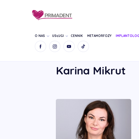
O NAS
USŁUGI
CENNIK
METAMORFOZY
IMPLANTOLOG
STRONA GŁÓWNA
NASZ ZESPÓŁ
KARIN
Karina Mikrut