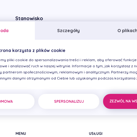
Stanowisko
Koordynator ds. rezydentów
goda
Szczegóły
O plikac
trona korzysta z plików cookie
my pliki cookie do spersonalizowania treści i reklam, aby oferować funkcje
we i analizować ruch w naszej witrynie. Informacje o tym, jak korzystasz z na
 partnerom społecznościowym, reklamowym i analitycznym. Partnerzy mog
 innymi danymi otrzymanymi od Ciebie lub uzyskanymi podczas korzystania z 
ZEZWÓL NA W
DMOWA
SPERSONALIZUJ
MENU
USŁUGI