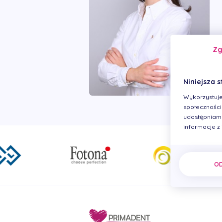
Z
Niniejsza s
Wykorzystuje
społecznościo
udostępniamy
informacje z
O