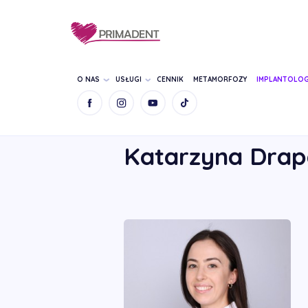
O NAS
USŁUGI
CENNIK
METAMORFOZY
IMPLANTOLOG
STRONA GŁÓWNA
NASZ ZESPÓŁ
KATAR
Katarzyna Drap