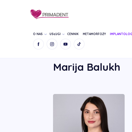
O NAS
USŁUGI
CENNIK
METAMORFOZY
IMPLANTOLOG
STRONA GŁÓWNA
NASZ ZESPÓŁ
MARIJ
Marija Balukh