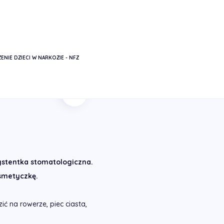
ENIE DZIECI W NARKOZIE - NFZ
Powrót
ystentka stomatologiczna.
osmetyczkę.
ić na rowerze, piec ciasta,