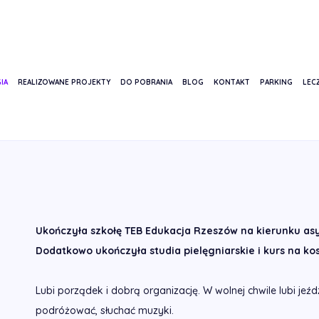
IA
REALIZOWANE PROJEKTY
DO POBRANIA
BLOG
KONTAKT
PARKING
LECZ
A BALUKH
Ukończyła szkołę TEB Edukacja Rzeszów na kierunku as
Dodatkowo ukończyła studia pielęgniarskie i kurs na k
Lubi porządek i dobrą organizację. W wolnej chwile lubi jeźdz
podróżować, słuchać muzyki.