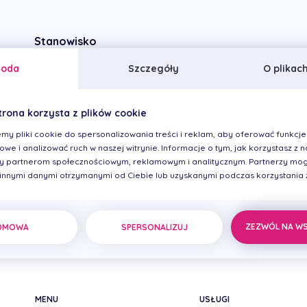
Stanowisko
Asystentka stomatologiczna
goda
Szczegóły
O plikac
trona korzysta z plików cookie
my pliki cookie do spersonalizowania treści i reklam, aby oferować funkcje
we i analizować ruch w naszej witrynie. Informacje o tym, jak korzystasz z na
 partnerom społecznościowym, reklamowym i analitycznym. Partnerzy mog
 innymi danymi otrzymanymi od Ciebie lub uzyskanymi podczas korzystania z 
ZEZWÓL NA W
DMOWA
SPERSONALIZUJ
MENU
USŁUGI