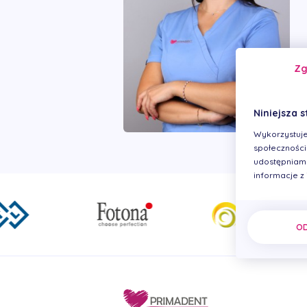
Z
Niniejsza s
Wykorzystuje
społecznościo
udostępniamy
informacje z
O