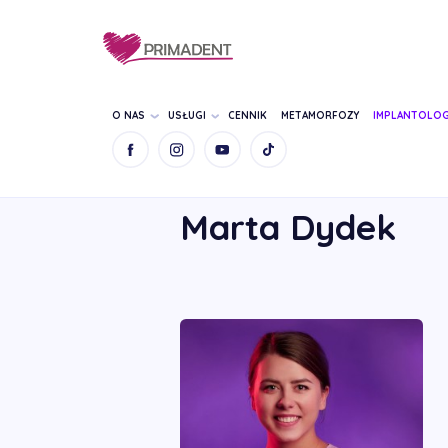
O NAS
USŁUGI
CENNIK
METAMORFOZY
IMPLANTOLOG
STRONA GŁÓWNA
NASZ ZESPÓŁ
MARTA
Marta Dydek