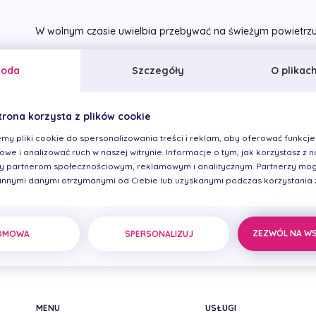
W wolnym czasie uwielbia przebywać na świeżym powietrz
goda
Szczegóły
O plikac
Stanowisko
Pielęgniarka anestezjologiczna
trona korzysta z plików cookie
my pliki cookie do spersonalizowania treści i reklam, aby oferować funkcje
we i analizować ruch w naszej witrynie. Informacje o tym, jak korzystasz z na
 partnerom społecznościowym, reklamowym i analitycznym. Partnerzy mog
 innymi danymi otrzymanymi od Ciebie lub uzyskanymi podczas korzystania z 
ZEZWÓL NA W
DMOWA
SPERSONALIZUJ
MENU
USŁUGI