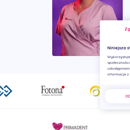
Z
Niniejsza s
Wykorzystuje
społecznościo
udostępniamy
informacje z
O