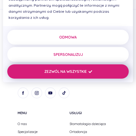
analitycznym. Partnerzy mogą połączyć te informacje z innymi
danymi otrzymanymi od Ciebie lub uzyskanymi podczas
korzystania z ich usług.
ODMOWA
PRIMADENT Iwona Cierplikowska Mariusz Pelikan Spółka
cywilna
SPERSONALIZUJ
ul. Zenitowa 15
NIP: 8133005093
35-301 Rzeszów,
REGON: 690669384
ZEZWÓL NA WSZYSTKIE
Podkarpackie
MENU
USŁUGI
O nas
Stomatologia dziecięca
Specjalizacje
Ortodoncja