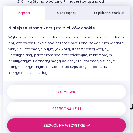
Z Kliniką Stomatologiczną Primadent związana od
lutego 2015 roku. Czynnie asystuje przy zabiegach z
Zgoda
Szczegóły
O plikach cookie
endodoncji, chirurgii, protetyki, stomatologii
zachowawczej i pedodoncji. Specjalizuje się w asyście
Niniejsza strona korzysta z plików cookie
przy zabiegach ortodontycznych. W pracy ceni sobie
dobrą organizacje i współpracę z lekarzem
Wykorzystujemy pliki cookie do spersonalizowania treści i reklam,
stomatologiem. Czynnie wykonuje zabiegi
aby oferować funkcje społecznościowe i analizować ruch w naszej
profilaktyczne stawiając na pierwszym miejscu
witrynie. Informacje o tym, jak korzystasz z naszej witryny,
dokładność i delikatność. Stale rozwija swoje
udostępniamy partnerom społecznościowym, reklamowym i
kompetencje i umiejętności zawodowe poprzez
analitycznym. Partnerzy mogą połączyć te informacje z innymi
danymi otrzymanymi od Ciebie lub uzyskanymi podczas
uczestnictwo w kursach i szkoleniach.
korzystania z ich usług.
Prywatnie uwielbia podróże i odkrywanie nieznanych
miejsc.
ODMOWA
SPERSONALIZUJ
ZEZWÓL NA WSZYSTKIE