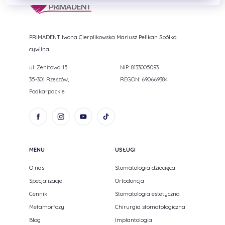
PRIMADENT Iwona Cierplikowska Mariusz Pelikan Spółka
cywilna
ul. Zenitowa 15
NIP: 8133005093
35-301 Rzeszów,
REGON: 690669384
Podkarpackie
MENU
USŁUGI
O nas
Stomatologia dziecięca
Specjalizacje
Ortodoncja
Cennik
Stomatologia estetyczna
Metamorfozy
Chirurgia stomatologiczna
Blog
Implantologia