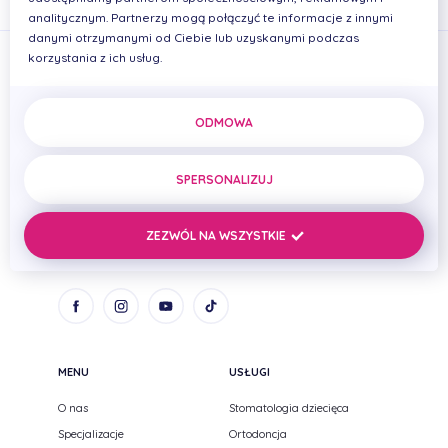
analitycznym. Partnerzy mogą połączyć te informacje z innymi
danymi otrzymanymi od Ciebie lub uzyskanymi podczas
korzystania z ich usług.
ODMOWA
PRIMADENT Iwona Cierplikowska Mariusz Pelikan Spółka
cywilna
SPERSONALIZUJ
ul. Zenitowa 15
NIP: 8133005093
35-301 Rzeszów,
REGON: 690669384
ZEZWÓL NA WSZYSTKIE
Podkarpackie
MENU
USŁUGI
O nas
Stomatologia dziecięca
Specjalizacje
Ortodoncja