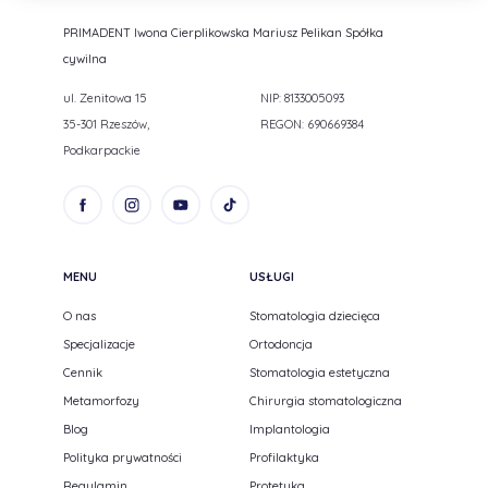
PRIMADENT Iwona Cierplikowska Mariusz Pelikan Spółka
cywilna
ul. Zenitowa 15
NIP: 8133005093
35-301 Rzeszów,
REGON: 690669384
Podkarpackie
MENU
USŁUGI
O nas
Stomatologia dziecięca
Specjalizacje
Ortodoncja
Cennik
Stomatologia estetyczna
Metamorfozy
Chirurgia stomatologiczna
Blog
Implantologia
Polityka prywatności
Profilaktyka
Regulamin
Protetyka