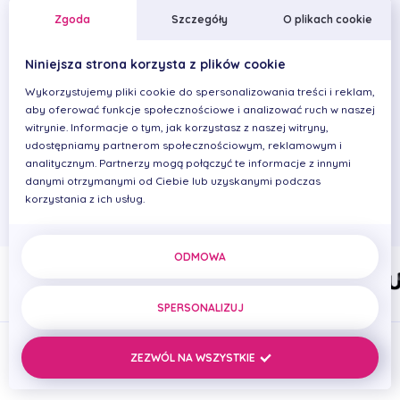
natomiast do zespołu Kliniki Primadent dołączyła w 2019.
Zgoda
Szczegóły
O plikach cookie
W pracy kieruje się dokładnością, sumiennością i
Niniejsza strona korzysta z plików cookie
dobrym kontaktem z lekarzem, a także pacjentem.
Czynnie asystuje przy zabiegach ze stomatologii
Wykorzystujemy pliki cookie do spersonalizowania treści i reklam,
zachowawczej, endodoncji oraz protetyki.
aby oferować funkcje społecznościowe i analizować ruch w naszej
witrynie. Informacje o tym, jak korzystasz z naszej witryny,
Jest osobą pomocną, życzliwą i otwartą. Wolny czas lubi
udostępniamy partnerom społecznościowym, reklamowym i
spędzać z rodziną, a także uprawiając sport na świeżym
analitycznym. Partnerzy mogą połączyć te informacje z innymi
danymi otrzymanymi od Ciebie lub uzyskanymi podczas
powietrzu.
korzystania z ich usług.
ODMOWA
SPERSONALIZUJ
ZEZWÓL NA WSZYSTKIE