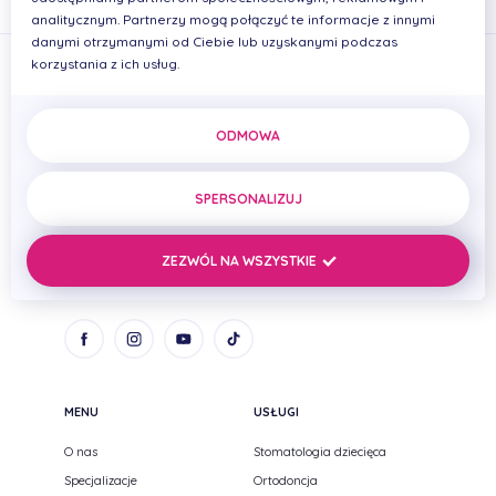
analitycznym. Partnerzy mogą połączyć te informacje z innymi
danymi otrzymanymi od Ciebie lub uzyskanymi podczas
korzystania z ich usług.
ODMOWA
PRIMADENT Iwona Cierplikowska Mariusz Pelikan Spółka
cywilna
SPERSONALIZUJ
ul. Zenitowa 15
NIP: 8133005093
35-301 Rzeszów,
REGON: 690669384
ZEZWÓL NA WSZYSTKIE
Podkarpackie
MENU
USŁUGI
O nas
Stomatologia dziecięca
Specjalizacje
Ortodoncja