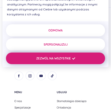
analitycznym. Partnerzy mogą połączyć te informacje z innymi
danymi otrzymanymi od Ciebie lub uzyskanymi podczas
korzystania z ich usług.
ODMOWA
PRIMADENT Iwona Cierplikowska Mariusz Pelikan Spółka
cywilna
SPERSONALIZUJ
ul. Zenitowa 15
NIP: 8133005093
35-301 Rzeszów,
REGON: 690669384
ZEZWÓL NA WSZYSTKIE
Podkarpackie
MENU
USŁUGI
O nas
Stomatologia dziecięca
Specjalizacje
Ortodoncja