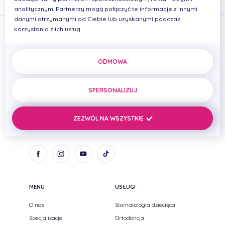
analitycznym. Partnerzy mogą połączyć te informacje z innymi
danymi otrzymanymi od Ciebie lub uzyskanymi podczas
korzystania z ich usług.
ODMOWA
PRIMADENT Iwona Cierplikowska Mariusz Pelikan Spółka
cywilna
SPERSONALIZUJ
ul. Zenitowa 15
NIP: 8133005093
35-301 Rzeszów,
REGON: 690669384
ZEZWÓL NA WSZYSTKIE
Podkarpackie
MENU
USŁUGI
O nas
Stomatologia dziecięca
Specjalizacje
Ortodoncja