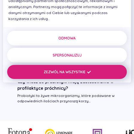
udostępniamy partnerom społecznościowym, reklamowym i
analitycznym. Partnerzy mogą połączyć te informacje z innymi
danymi otrzymanymi od Ciebie lub uzyskanymi podczas
36 sposobów jak przekonać dziecko do mycia
korzystania z ich usług.
zębów
Dokładna higiena jamy ustnej od najmłodszych lat jest
kluczem do zdrowych zębów na całe ży...
ODMOWA
Nowoczesne metody leczenia kanałowego -
czyli jak zmieniła się endodoncja na
SPERSONALIZUJ
przestrzeni ostatnich lat
Wszystkie dziedziny stomatologii w ciągu ostatnich 15-
20 lat poszybowały o lata świetlne d...
ZEZWÓL NA WSZYSTKIE
Czy wiesz że probiotyki mają zastosowanie w
profilaktyce próchnicy?
Probiotyki to żywe mikroorganizmy, które podawane w
odpowiednich ilościach przynoszą korzy...