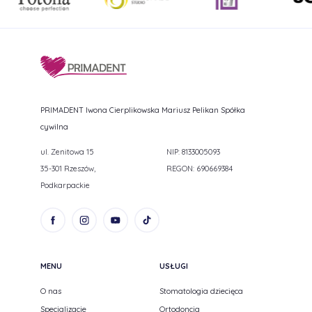
PRIMADENT Iwona Cierplikowska Mariusz Pelikan Spółka
cywilna
ul. Zenitowa 15
NIP: 8133005093
35-301 Rzeszów,
REGON: 690669384
Podkarpackie
MENU
USŁUGI
O nas
Stomatologia dziecięca
Specjalizacje
Ortodoncja