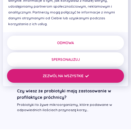
witrynie. Informacje o tym, jak korzystasz z naszej witryny,
udostępniamy partnerom społecznościowym, reklamowym i
Zobacz również
analitycznym. Partnerzy mogą połączyć te informacje z innymi
danymi otrzymanymi od Ciebie lub uzyskanymi podczas
korzystania z ich usług.
36 sposobów jak przekonać dziecko do mycia
zębów
Dokładna higiena jamy ustnej od najmłodszych lat jest
ODMOWA
kluczem do zdrowych zębów na całe ży...
Nowoczesne metody leczenia kanałowego -
SPERSONALIZUJ
czyli jak zmieniła się endodoncja na
przestrzeni ostatnich lat
Wszystkie dziedziny stomatologii w ciągu ostatnich 15-
ZEZWÓL NA WSZYSTKIE
20 lat poszybowały o lata świetlne d...
Czy wiesz że probiotyki mają zastosowanie w
profilaktyce próchnicy?
Probiotyki to żywe mikroorganizmy, które podawane w
odpowiednich ilościach przynoszą korzy...