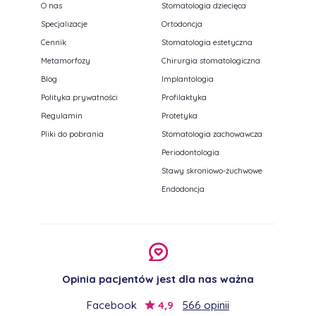
O nas
Stomatologia dziecięca
Specjalizacje
Ortodoncja
Cennik
Stomatologia estetyczna
Metamorfozy
Chirurgia stomatologiczna
Blog
Implantologia
Polityka prywatności
Profilaktyka
Regulamin
Protetyka
Pliki do pobrania
Stomatologia zachowawcza
Periodontologia
Stawy skroniowo-żuchwowe
Endodoncja
Opinia pacjentów jest dla nas ważna
Facebook
4,9
566 opinii