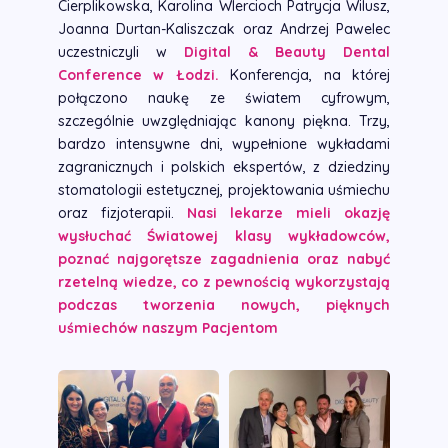
Cierplikowska, Karolina WIercioch Patrycja Wilusz,
Joanna Durtan-Kaliszczak oraz Andrzej Pawelec
uczestniczyli w
Digital & Beauty Dental
Conference w Łodzi.
Konferencja, na której
połączono naukę ze światem cyfrowym,
szczególnie uwzględniając kanony piękna. Trzy,
bardzo intensywne dni, wypełnione wykładami
zagranicznych i polskich ekspertów, z dziedziny
stomatologii estetycznej, projektowania uśmiechu
oraz fizjoterapii.
Nasi lekarze mieli okazję
wysłuchać Światowej klasy wykładowców,
poznać najgorętsze zagadnienia oraz nabyć
rzetelną wiedze, co z pewnością wykorzystają
podczas tworzenia nowych, pięknych
uśmiechów naszym Pacjentom